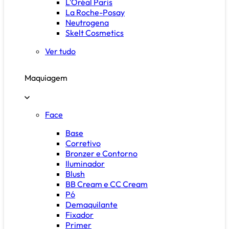
L'Oréal Paris
La Roche-Posay
Neutrogena
Skelt Cosmetics
Ver tudo
Maquiagem
Face
Base
Corretivo
Bronzer e Contorno
Iluminador
Blush
BB Cream e CC Cream
Pó
Demaquilante
Fixador
Primer