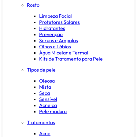
Rosto
Limpeza Facial
Protetores Solares
Hidratantes
Prevenção
Seruns e Ampolas
Olhos e Lábios
Água Micelar e Termal
Kits de Tratamento para Pele
Tipos de pele
Oleosa
Mista
Seca
Sensível
Acneica
Pele madura
Tratamentos
Acne