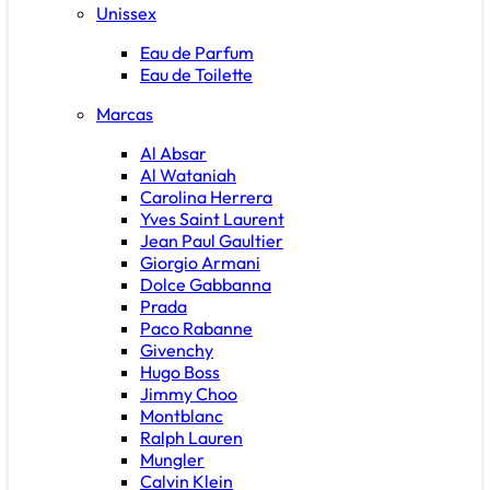
Unissex
Eau de Parfum
Eau de Toilette
Marcas
Al Absar
Al Wataniah
Carolina Herrera
Yves Saint Laurent
Jean Paul Gaultier
Giorgio Armani
Dolce Gabbanna
Prada
Paco Rabanne
Givenchy
Hugo Boss
Jimmy Choo
Montblanc
Ralph Lauren
Mungler
Calvin Klein