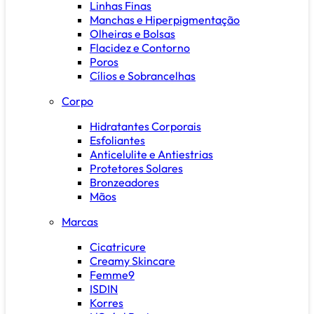
Linhas Finas
Manchas e Hiperpigmentação
Olheiras e Bolsas
Flacidez e Contorno
Poros
Cílios e Sobrancelhas
Corpo
Hidratantes Corporais
Esfoliantes
Anticelulite e Antiestrias
Protetores Solares
Bronzeadores
Mãos
Marcas
Cicatricure
Creamy Skincare
Femme9
ISDIN
Korres