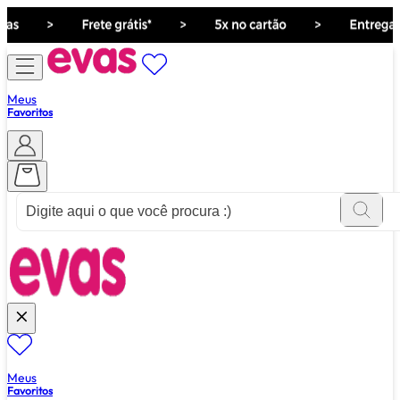
Meus
Favoritos
ver tudo de ""
Meus
Favoritos