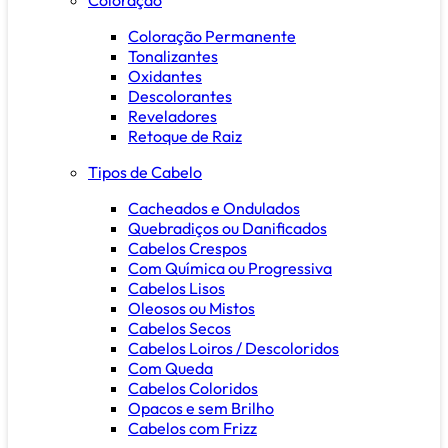
Coloração Permanente
Tonalizantes
Oxidantes
Descolorantes
Reveladores
Retoque de Raiz
Tipos de Cabelo
Cacheados e Ondulados
Quebradiços ou Danificados
Cabelos Crespos
Com Química ou Progressiva
Cabelos Lisos
Oleosos ou Mistos
Cabelos Secos
Cabelos Loiros / Descoloridos
Com Queda
Cabelos Coloridos
Opacos e sem Brilho
Cabelos com Frizz