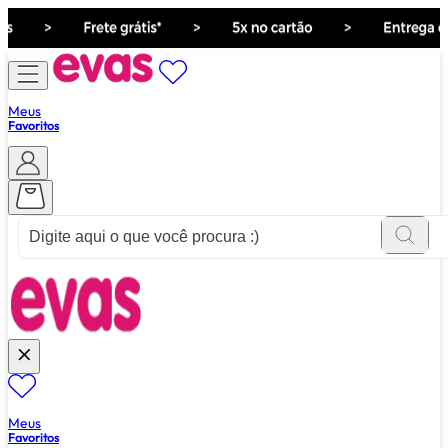
Meus
Favoritos
ver tudo de ""
Meus
Favoritos