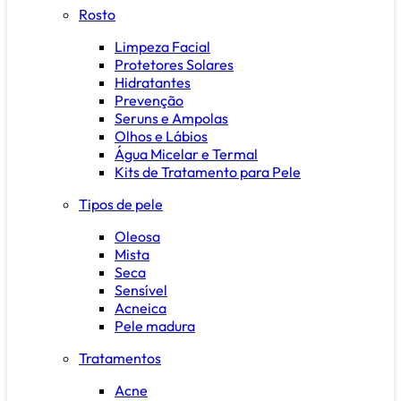
Rosto
Limpeza Facial
Protetores Solares
Hidratantes
Prevenção
Seruns e Ampolas
Olhos e Lábios
Água Micelar e Termal
Kits de Tratamento para Pele
Tipos de pele
Oleosa
Mista
Seca
Sensível
Acneica
Pele madura
Tratamentos
Acne