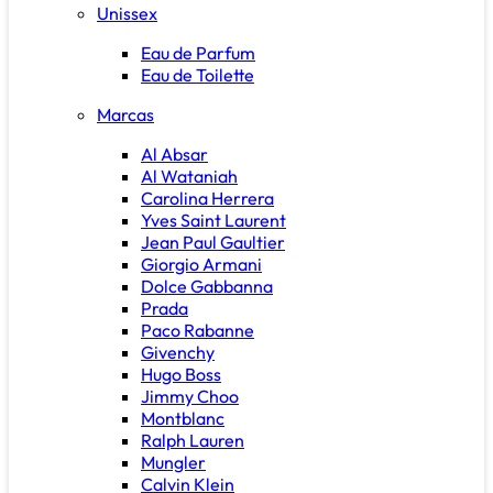
Unissex
Eau de Parfum
Eau de Toilette
Marcas
Al Absar
Al Wataniah
Carolina Herrera
Yves Saint Laurent
Jean Paul Gaultier
Giorgio Armani
Dolce Gabbanna
Prada
Paco Rabanne
Givenchy
Hugo Boss
Jimmy Choo
Montblanc
Ralph Lauren
Mungler
Calvin Klein