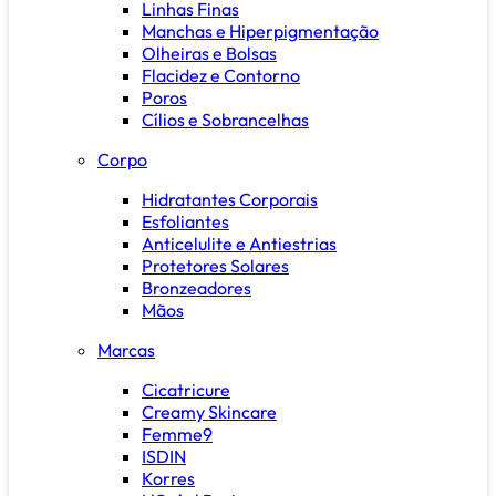
Linhas Finas
Manchas e Hiperpigmentação
Olheiras e Bolsas
Flacidez e Contorno
Poros
Cílios e Sobrancelhas
Corpo
Hidratantes Corporais
Esfoliantes
Anticelulite e Antiestrias
Protetores Solares
Bronzeadores
Mãos
Marcas
Cicatricure
Creamy Skincare
Femme9
ISDIN
Korres