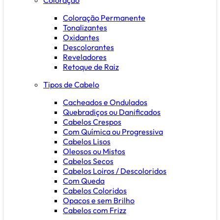
Coloração Permanente
Tonalizantes
Oxidantes
Descolorantes
Reveladores
Retoque de Raiz
Tipos de Cabelo
Cacheados e Ondulados
Quebradiços ou Danificados
Cabelos Crespos
Com Química ou Progressiva
Cabelos Lisos
Oleosos ou Mistos
Cabelos Secos
Cabelos Loiros / Descoloridos
Com Queda
Cabelos Coloridos
Opacos e sem Brilho
Cabelos com Frizz