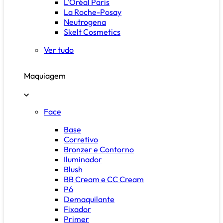
L'Oréal Paris
La Roche-Posay
Neutrogena
Skelt Cosmetics
Ver tudo
Maquiagem
Face
Base
Corretivo
Bronzer e Contorno
Iluminador
Blush
BB Cream e CC Cream
Pó
Demaquilante
Fixador
Primer