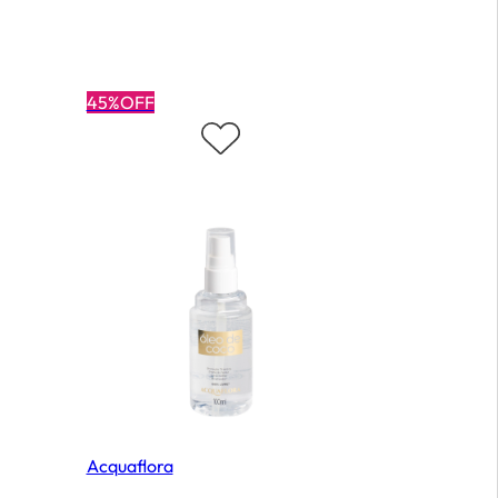
45%OFF
49%OFF
Acquaflora
Cadiveu