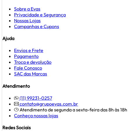
Sobre a Evas
Privacidade e Segurança
Nossas Lojas
Campanhas e Cupons
Ajuda
Envios e Frete
Pagamento
Troca e devolução
Fale Conosco
SAC das Marcas
Atendimento
(11) 99231-0257
contato@grupoevas.com.br
Atendimento de segunda a sexta-feira das 8h às 18h
Conheça nossas lojas
Redes Sociais