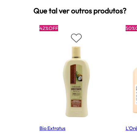
Que tal ver outros produtos?
42%OFF
50%
Bio Extratus
L'Oré