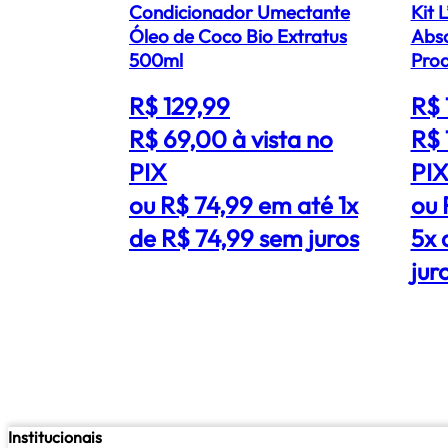
Condicionador Umectante
Kit 
Óleo de Coco Bio Extratus
Abso
500ml
Prod
R$ 129,99
R$ 
R$ 69,00
à vista no
R$ 
PIX
PI
ou R$ 74,99 em até 1x
ou 
de R$ 74,99 sem juros
5x 
jur
Institucionais