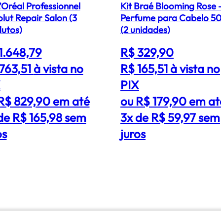
L’Oréal Professionnel
Kit Braé Blooming Rose 
lut Repair Salon (3
Perfume para Cabelo 5
utos)
(2 unidades)
1.648,79
R$ 329,90
763,51
à vista no
R$ 165,51
à vista no
X
PIX
R$ 829,90 em até
ou R$ 179,90 em at
de R$ 165,98 sem
3x de R$ 59,97 sem
os
juros