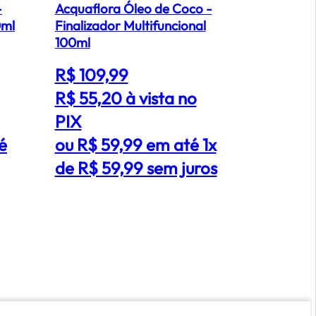
-
Acquaflora Óleo de Coco -
Kit Cadive
0ml
Finalizador Multifuncional
Nutri Glo
100ml
Máscara M
Booster Fl
R$ 109,99
R$ 669,
Tratamento
produtos)
R$ 55,20
à vista no
R$ 312,7
PIX
PIX
é
ou R$ 59,99 em até 1x
ou R$ 3
de R$ 59,99 sem juros
5x de R
juros