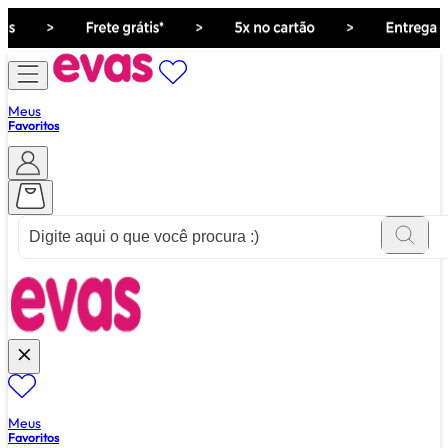
Meus
Favoritos
ver tudo de ""
Meus
Favoritos