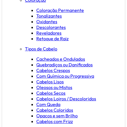
Coloração Permanente
Tonalizantes
Oxidantes
Descolorantes
Reveladores
Retoque de Raiz
Tipos de Cabelo
Cacheados e Ondulados
Quebradiços ou Danificados
Cabelos Crespos
Com Química ou Progressiva
Cabelos Lisos
Oleosos ou Mistos
Cabelos Secos
Cabelos Loiros / Descoloridos
Com Queda
Cabelos Coloridos
Opacos e sem Brilho
Cabelos com Frizz