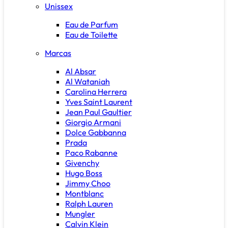
Unissex
Eau de Parfum
Eau de Toilette
Marcas
Al Absar
Al Wataniah
Carolina Herrera
Yves Saint Laurent
Jean Paul Gaultier
Giorgio Armani
Dolce Gabbanna
Prada
Paco Rabanne
Givenchy
Hugo Boss
Jimmy Choo
Montblanc
Ralph Lauren
Mungler
Calvin Klein