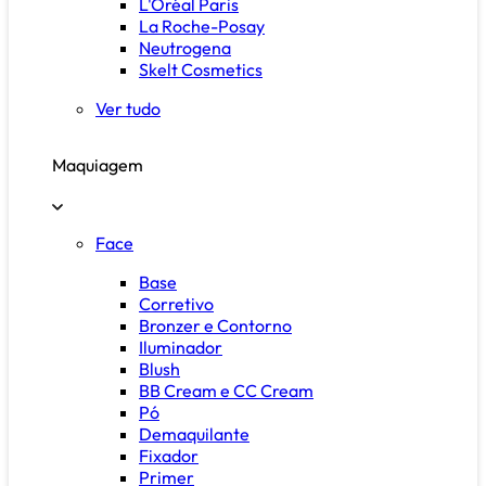
L'Oréal Paris
La Roche-Posay
Neutrogena
Skelt Cosmetics
Ver tudo
Maquiagem
Face
Base
Corretivo
Bronzer e Contorno
Iluminador
Blush
BB Cream e CC Cream
Pó
Demaquilante
Fixador
Primer