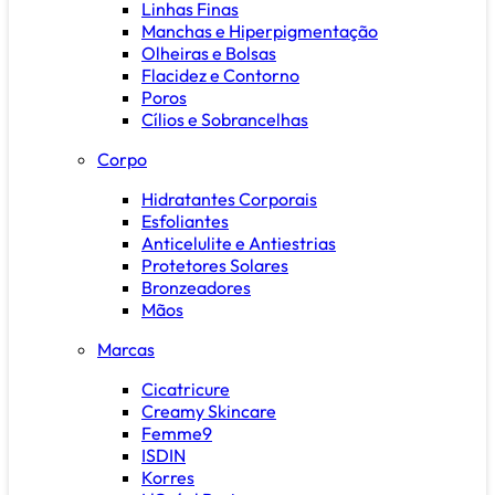
Linhas Finas
Manchas e Hiperpigmentação
Olheiras e Bolsas
Flacidez e Contorno
Poros
Cílios e Sobrancelhas
Corpo
Hidratantes Corporais
Esfoliantes
Anticelulite e Antiestrias
Protetores Solares
Bronzeadores
Mãos
Marcas
Cicatricure
Creamy Skincare
Femme9
ISDIN
Korres