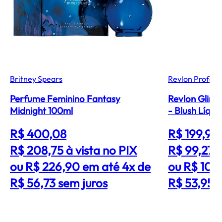
Britney Spears
Revlon Profess
Perfume Feminino Fantasy
Revlon Glimm
Midnight 100ml
- Blush Líqui
R$ 400,08
R$ 199,90
R$ 208,75
à vista no PIX
R$ 99,27
à
ou R$ 226,90 em até 4x de
ou R$ 107
R$ 56,73 sem juros
R$ 53,95 