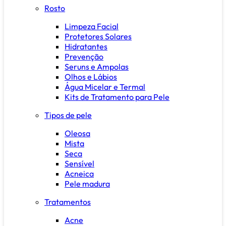
Rosto
Limpeza Facial
Protetores Solares
Hidratantes
Prevenção
Seruns e Ampolas
Olhos e Lábios
Água Micelar e Termal
Kits de Tratamento para Pele
Tipos de pele
Oleosa
Mista
Seca
Sensível
Acneica
Pele madura
Tratamentos
Acne