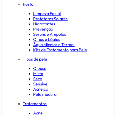
Rosto
Limpeza Facial
Protetores Solares
Hidratantes
Prevenção
Seruns e Ampolas
Olhos e Lábios
Água Micelar e Termal
Kits de Tratamento para Pele
Tipos de pele
Oleosa
Mista
Seca
Sensível
Acneica
Pele madura
Tratamentos
Acne