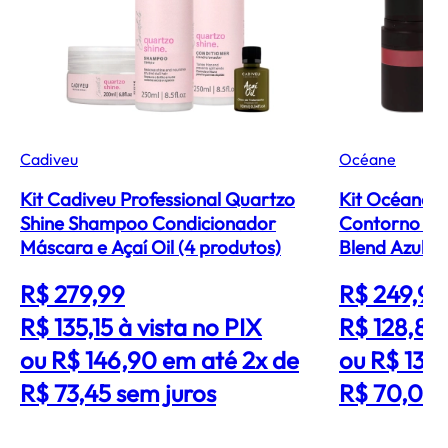
Cadiveu
Océane
Kit Cadiveu Professional Quartzo
Kit Océane Ed
Shine Shampoo Condicionador
Contorno Ma
Máscara e Açaí Oil (4 produtos)
Blend Azul (3
R$ 279,99
R$ 249,99
R$ 135,15
à vista no PIX
R$ 128,80
ou R$ 146,90 em até 2x de
ou R$ 139
R$ 73,45 sem juros
R$ 70,00 