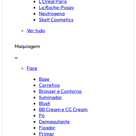
L'Oréal Paris
La Roche-Posay
Neutrogena
Skelt Cosmetics
Ver tudo
Maquiagem
Face
Base
Corretivo
Bronzer e Contorno
Iluminador
Blush
BB Cream e CC Cream
Pó
Demaquilante
Fixador
Primer