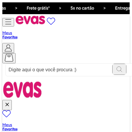
Meus
Favoritos
ver tudo de ""
Meus
Favoritos