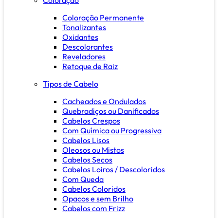
Coloração Permanente
Tonalizantes
Oxidantes
Descolorantes
Reveladores
Retoque de Raiz
Tipos de Cabelo
Cacheados e Ondulados
Quebradiços ou Danificados
Cabelos Crespos
Com Química ou Progressiva
Cabelos Lisos
Oleosos ou Mistos
Cabelos Secos
Cabelos Loiros / Descoloridos
Com Queda
Cabelos Coloridos
Opacos e sem Brilho
Cabelos com Frizz