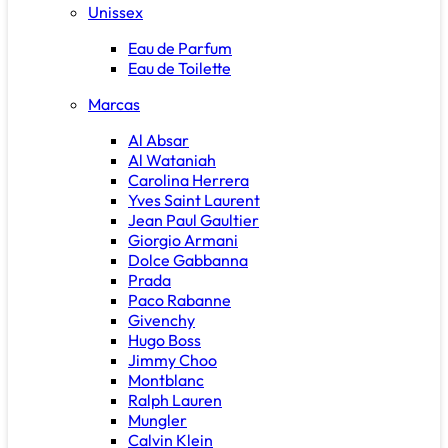
Unissex
Eau de Parfum
Eau de Toilette
Marcas
Al Absar
Al Wataniah
Carolina Herrera
Yves Saint Laurent
Jean Paul Gaultier
Giorgio Armani
Dolce Gabbanna
Prada
Paco Rabanne
Givenchy
Hugo Boss
Jimmy Choo
Montblanc
Ralph Lauren
Mungler
Calvin Klein