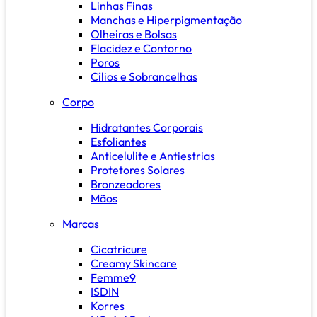
Linhas Finas
Manchas e Hiperpigmentação
Olheiras e Bolsas
Flacidez e Contorno
Poros
Cílios e Sobrancelhas
Corpo
Hidratantes Corporais
Esfoliantes
Anticelulite e Antiestrias
Protetores Solares
Bronzeadores
Mãos
Marcas
Cicatricure
Creamy Skincare
Femme9
ISDIN
Korres