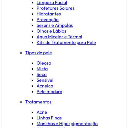
Limpeza Facial
Protetores Solares
Hidratantes
Prevenção
Seruns e Ampolas
Olhos e Lábios
Água Micelar e Termal
Kits de Tratamento para Pele
Tipos de pele
Oleosa
Mista
Seca
Sensível
Acneica
Pele madura
Tratamentos
Acne
Linhas Finas
Manchas e Hiperpigmentação