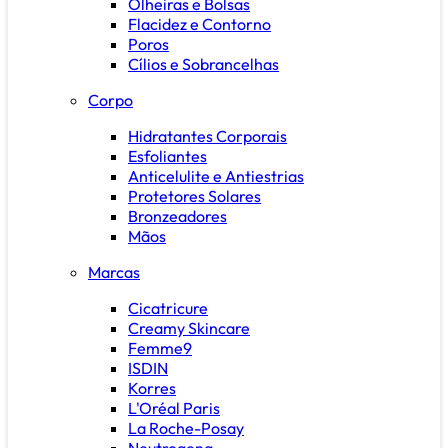
Olheiras e Bolsas
Flacidez e Contorno
Poros
Cílios e Sobrancelhas
Corpo
Hidratantes Corporais
Esfoliantes
Anticelulite e Antiestrias
Protetores Solares
Bronzeadores
Mãos
Marcas
Cicatricure
Creamy Skincare
Femme9
ISDIN
Korres
L'Oréal Paris
La Roche-Posay
Neutrogena