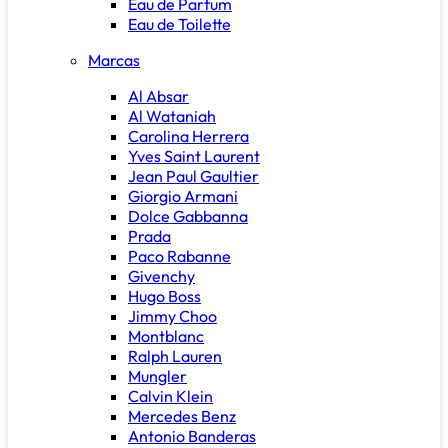
Eau de Parfum
Eau de Toilette
Marcas
Al Absar
Al Wataniah
Carolina Herrera
Yves Saint Laurent
Jean Paul Gaultier
Giorgio Armani
Dolce Gabbanna
Prada
Paco Rabanne
Givenchy
Hugo Boss
Jimmy Choo
Montblanc
Ralph Lauren
Mungler
Calvin Klein
Mercedes Benz
Antonio Banderas