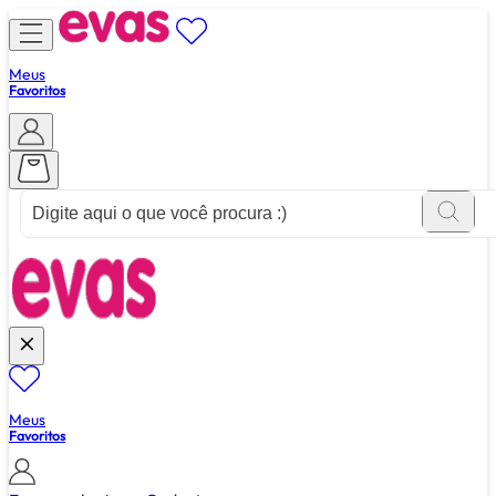
Meus
Favoritos
ver tudo de ""
Meus
Favoritos