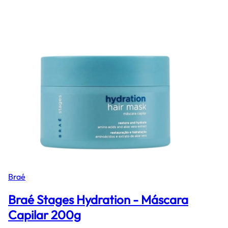
Braé
Braé Stages Hydration - Máscara
Capilar 200g