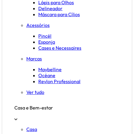
Lápis para Olhos
Delineador
Máscara para Cílios
Acessórios
Pincél
Esponja
Cases e Necessaires
Marcas
Maybelline
Océane
Revlon Professional
Ver tudo
Casa e Bem-estar
Casa