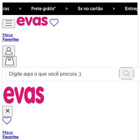
Meus
Favoritos
ver tudo de ""
Meus
Favoritos