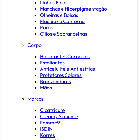
Linhas Finas
Manchas e Hiperpigmentação
Olheiras e Bolsas
Flacidez e Contorno
Poros
Cílios e Sobrancelhas
Corpo
Hidratantes Corporais
Esfoliantes
Anticelulite e Antiestrias
Protetores Solares
Bronzeadores
Mãos
Marcas
Cicatricure
Creamy Skincare
Femme9
ISDIN
Korres