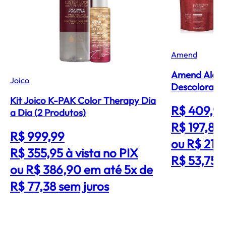
Amend
Amend Aloe V
Joico
Descolorant
Kit Joico K-PAK Color Therapy Dia
R$ 409,9
a Dia (2 Produtos)
R$ 197,80
R$ 999,99
ou R$ 214
R$ 355,95
à vista no PIX
R$ 53,75 s
ou R$ 386,90 em até 5x de
R$ 77,38 sem juros