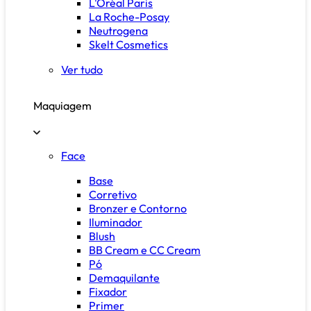
L'Oréal Paris
La Roche-Posay
Neutrogena
Skelt Cosmetics
Ver tudo
Maquiagem
Face
Base
Corretivo
Bronzer e Contorno
Iluminador
Blush
BB Cream e CC Cream
Pó
Demaquilante
Fixador
Primer