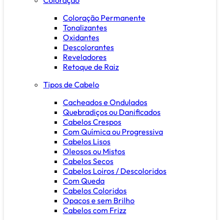
Coloração Permanente
Tonalizantes
Oxidantes
Descolorantes
Reveladores
Retoque de Raiz
Tipos de Cabelo
Cacheados e Ondulados
Quebradiços ou Danificados
Cabelos Crespos
Com Química ou Progressiva
Cabelos Lisos
Oleosos ou Mistos
Cabelos Secos
Cabelos Loiros / Descoloridos
Com Queda
Cabelos Coloridos
Opacos e sem Brilho
Cabelos com Frizz