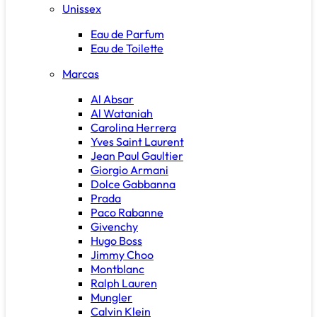
Unissex
Eau de Parfum
Eau de Toilette
Marcas
Al Absar
Al Wataniah
Carolina Herrera
Yves Saint Laurent
Jean Paul Gaultier
Giorgio Armani
Dolce Gabbanna
Prada
Paco Rabanne
Givenchy
Hugo Boss
Jimmy Choo
Montblanc
Ralph Lauren
Mungler
Calvin Klein