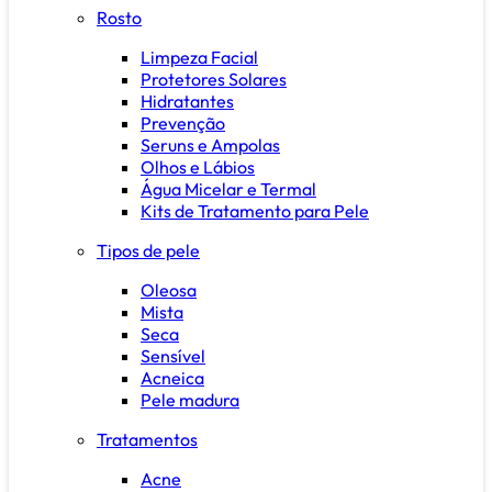
Rosto
Limpeza Facial
Protetores Solares
Hidratantes
Prevenção
Seruns e Ampolas
Olhos e Lábios
Água Micelar e Termal
Kits de Tratamento para Pele
Tipos de pele
Oleosa
Mista
Seca
Sensível
Acneica
Pele madura
Tratamentos
Acne