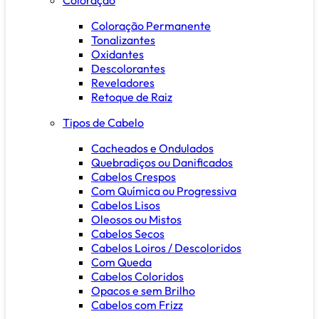
Coloração Permanente
Tonalizantes
Oxidantes
Descolorantes
Reveladores
Retoque de Raiz
Tipos de Cabelo
Cacheados e Ondulados
Quebradiços ou Danificados
Cabelos Crespos
Com Química ou Progressiva
Cabelos Lisos
Oleosos ou Mistos
Cabelos Secos
Cabelos Loiros / Descoloridos
Com Queda
Cabelos Coloridos
Opacos e sem Brilho
Cabelos com Frizz