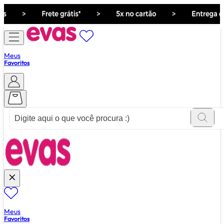
Meus
Favoritos
ver tudo de ""
Meus
Favoritos