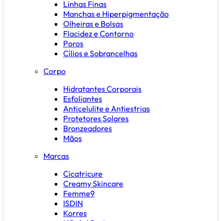
Linhas Finas
Manchas e Hiperpigmentação
Olheiras e Bolsas
Flacidez e Contorno
Poros
Cílios e Sobrancelhas
Corpo
Hidratantes Corporais
Esfoliantes
Anticelulite e Antiestrias
Protetores Solares
Bronzeadores
Mãos
Marcas
Cicatricure
Creamy Skincare
Femme9
ISDIN
Korres