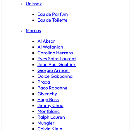
Unissex
Eau de Parfum
Eau de Toilette
Marcas
Al Absar
Al Wataniah
Carolina Herrera
Yves Saint Laurent
Jean Paul Gaultier
Giorgio Armani
Dolce Gabbanna
Prada
Paco Rabanne
Givenchy
Hugo Boss
Jimmy Choo
Montblanc
Ralph Lauren
Mungler
Calvin Klein