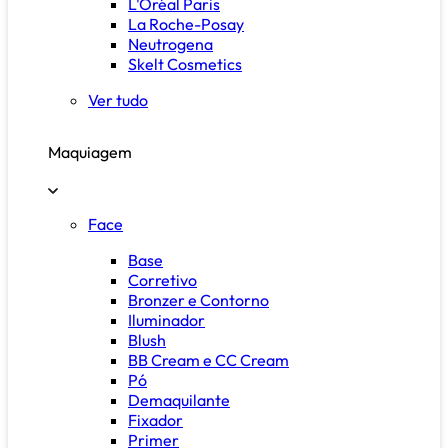
L'Oréal Paris
La Roche-Posay
Neutrogena
Skelt Cosmetics
Ver tudo
Maquiagem
Face
Base
Corretivo
Bronzer e Contorno
Iluminador
Blush
BB Cream e CC Cream
Pó
Demaquilante
Fixador
Primer