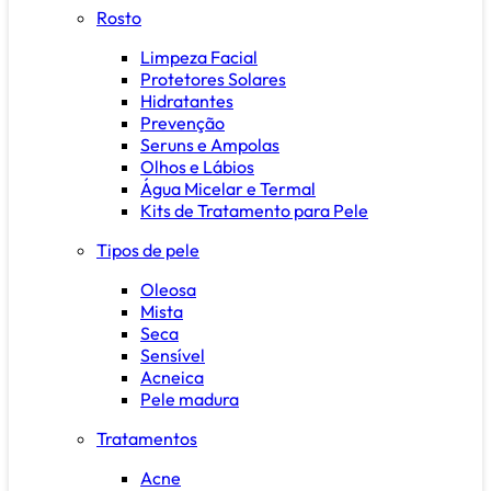
Rosto
Limpeza Facial
Protetores Solares
Hidratantes
Prevenção
Seruns e Ampolas
Olhos e Lábios
Água Micelar e Termal
Kits de Tratamento para Pele
Tipos de pele
Oleosa
Mista
Seca
Sensível
Acneica
Pele madura
Tratamentos
Acne