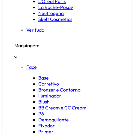
L'Oréal Paris
La Roche-Posay
Neutrogena
Skelt Cosmetics
Ver tudo
Maquiagem
Face
Base
Corretivo
Bronzer e Contorno
Iluminador
Blush
BB Cream e CC Cream
Pó
Demaquilante
Fixador
Primer