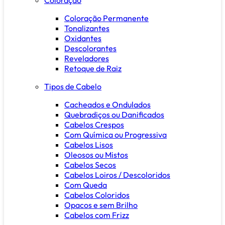
Coloração Permanente
Tonalizantes
Oxidantes
Descolorantes
Reveladores
Retoque de Raiz
Tipos de Cabelo
Cacheados e Ondulados
Quebradiços ou Danificados
Cabelos Crespos
Com Química ou Progressiva
Cabelos Lisos
Oleosos ou Mistos
Cabelos Secos
Cabelos Loiros / Descoloridos
Com Queda
Cabelos Coloridos
Opacos e sem Brilho
Cabelos com Frizz