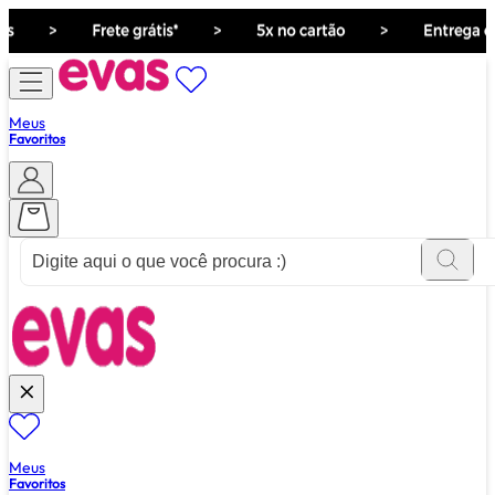
Meus
Favoritos
ver tudo de ""
Meus
Favoritos