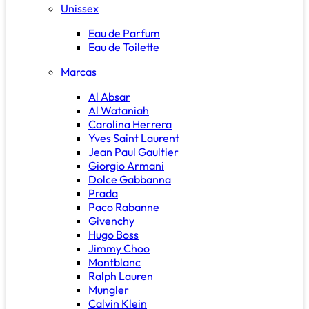
Unissex
Eau de Parfum
Eau de Toilette
Marcas
Al Absar
Al Wataniah
Carolina Herrera
Yves Saint Laurent
Jean Paul Gaultier
Giorgio Armani
Dolce Gabbanna
Prada
Paco Rabanne
Givenchy
Hugo Boss
Jimmy Choo
Montblanc
Ralph Lauren
Mungler
Calvin Klein