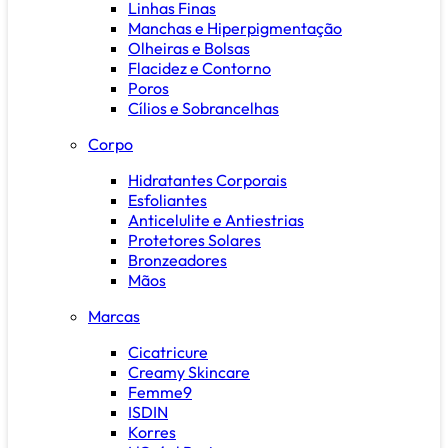
Linhas Finas
Manchas e Hiperpigmentação
Olheiras e Bolsas
Flacidez e Contorno
Poros
Cílios e Sobrancelhas
Corpo
Hidratantes Corporais
Esfoliantes
Anticelulite e Antiestrias
Protetores Solares
Bronzeadores
Mãos
Marcas
Cicatricure
Creamy Skincare
Femme9
ISDIN
Korres