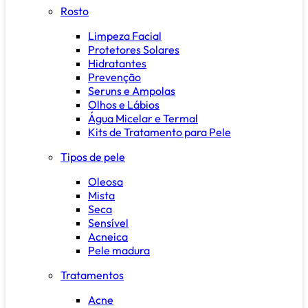
Rosto
Limpeza Facial
Protetores Solares
Hidratantes
Prevenção
Seruns e Ampolas
Olhos e Lábios
Água Micelar e Termal
Kits de Tratamento para Pele
Tipos de pele
Oleosa
Mista
Seca
Sensível
Acneica
Pele madura
Tratamentos
Acne