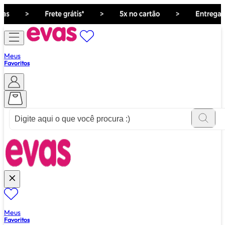
Meus
Favoritos
ver tudo de ""
Meus
Favoritos