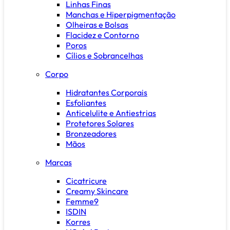
Linhas Finas
Manchas e Hiperpigmentação
Olheiras e Bolsas
Flacidez e Contorno
Poros
Cílios e Sobrancelhas
Corpo
Hidratantes Corporais
Esfoliantes
Anticelulite e Antiestrias
Protetores Solares
Bronzeadores
Mãos
Marcas
Cicatricure
Creamy Skincare
Femme9
ISDIN
Korres