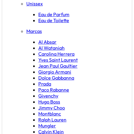
Unissex
Eau de Parfum
Eau de Toilette
Marcas
Al Absar
Al Wataniah
Carolina Herrera
Yves Saint Laurent
Jean Paul Gaultier
Giorgio Armani
Dolce Gabbanna
Prada
Paco Rabanne
Givenchy
Hugo Boss
Jimmy Choo
Montblanc
Ralph Lauren
Mungler
Calvin Klein