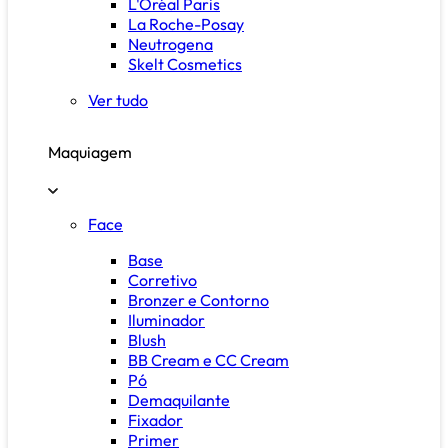
L'Oréal Paris
La Roche-Posay
Neutrogena
Skelt Cosmetics
Ver tudo
Maquiagem
Face
Base
Corretivo
Bronzer e Contorno
Iluminador
Blush
BB Cream e CC Cream
Pó
Demaquilante
Fixador
Primer