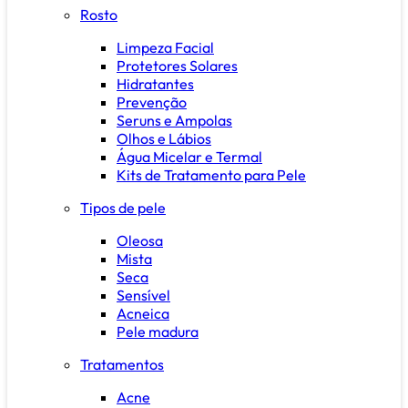
Rosto
Limpeza Facial
Protetores Solares
Hidratantes
Prevenção
Seruns e Ampolas
Olhos e Lábios
Água Micelar e Termal
Kits de Tratamento para Pele
Tipos de pele
Oleosa
Mista
Seca
Sensível
Acneica
Pele madura
Tratamentos
Acne