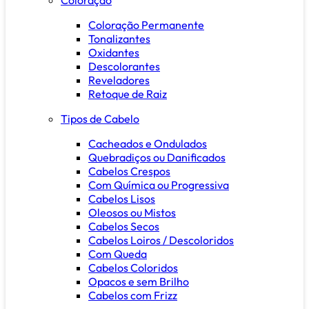
Coloração Permanente
Tonalizantes
Oxidantes
Descolorantes
Reveladores
Retoque de Raiz
Tipos de Cabelo
Cacheados e Ondulados
Quebradiços ou Danificados
Cabelos Crespos
Com Química ou Progressiva
Cabelos Lisos
Oleosos ou Mistos
Cabelos Secos
Cabelos Loiros / Descoloridos
Com Queda
Cabelos Coloridos
Opacos e sem Brilho
Cabelos com Frizz