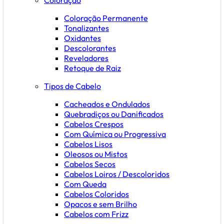
Coloração Permanente
Tonalizantes
Oxidantes
Descolorantes
Reveladores
Retoque de Raiz
Tipos de Cabelo
Cacheados e Ondulados
Quebradiços ou Danificados
Cabelos Crespos
Com Química ou Progressiva
Cabelos Lisos
Oleosos ou Mistos
Cabelos Secos
Cabelos Loiros / Descoloridos
Com Queda
Cabelos Coloridos
Opacos e sem Brilho
Cabelos com Frizz