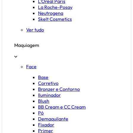
L'Oréal Paris
La Roche-Posay
Neutrogena
Skelt Cosmetics
Ver tudo
Maquiagem
Face
Base
Corretivo
Bronzer e Contorno
Iluminador
Blush
BB Cream e CC Cream
Pó
Demaquilante
Fixador
Primer