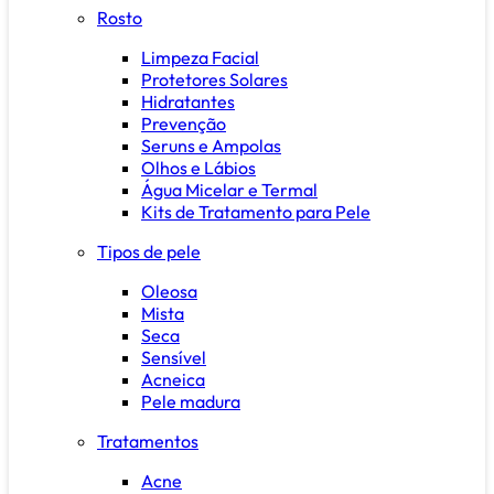
Rosto
Limpeza Facial
Protetores Solares
Hidratantes
Prevenção
Seruns e Ampolas
Olhos e Lábios
Água Micelar e Termal
Kits de Tratamento para Pele
Tipos de pele
Oleosa
Mista
Seca
Sensível
Acneica
Pele madura
Tratamentos
Acne