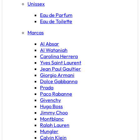
Unissex
Eau de Parfum
Eau de Toilette
Marcas
Al Absar
Al Wataniah
Carolina Herrera
Yves Saint Laurent
Jean Paul Gaultier
Giorgio Armani
Dolce Gabbanna
Prada
Paco Rabanne
Givenchy
Hugo Boss
Jimmy Choo
Montblanc
Ralph Lauren
Mungler
Calvin Klein