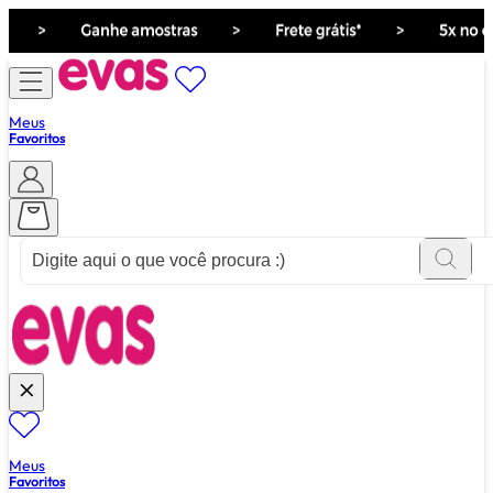
Meus
Favoritos
ver tudo de ""
Meus
Favoritos