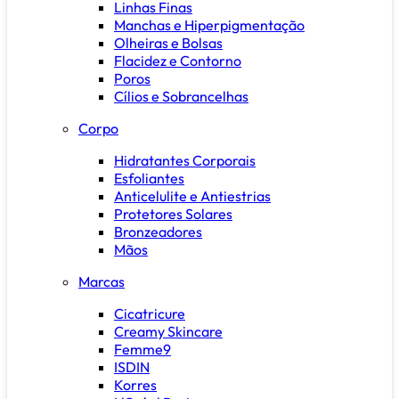
Linhas Finas
Manchas e Hiperpigmentação
Olheiras e Bolsas
Flacidez e Contorno
Poros
Cílios e Sobrancelhas
Corpo
Hidratantes Corporais
Esfoliantes
Anticelulite e Antiestrias
Protetores Solares
Bronzeadores
Mãos
Marcas
Cicatricure
Creamy Skincare
Femme9
ISDIN
Korres