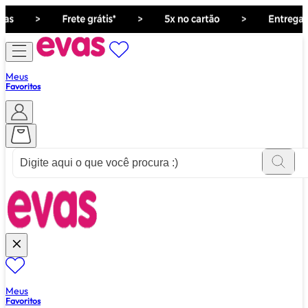
Meus
Favoritos
ver tudo de ""
Meus
Favoritos