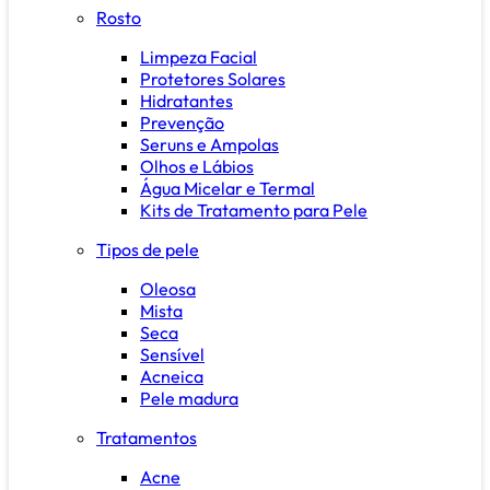
Rosto
Limpeza Facial
Protetores Solares
Hidratantes
Prevenção
Seruns e Ampolas
Olhos e Lábios
Água Micelar e Termal
Kits de Tratamento para Pele
Tipos de pele
Oleosa
Mista
Seca
Sensível
Acneica
Pele madura
Tratamentos
Acne