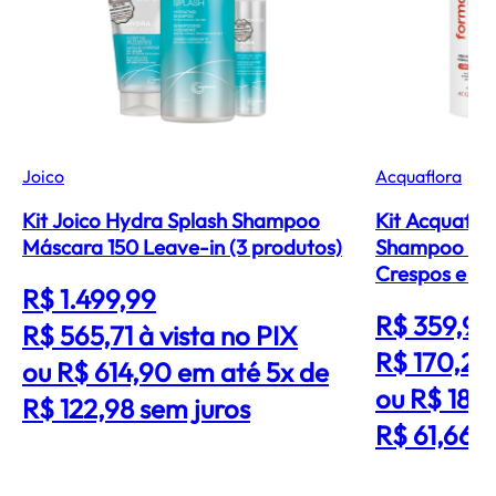
Joico
Acquaflora
Kit Joico Hydra Splash Shampoo
Kit Acquaflo
Máscara 150 Leave-in (3 produtos)
Shampoo Cre
Crespos e Ge
R$ 1.499,99
produtos)
R$ 359,99
R$ 565,71
à vista no PIX
R$ 170,2
ou R$ 614,90 em até 5x de
ou R$ 184
R$ 122,98 sem juros
R$ 61,66 s