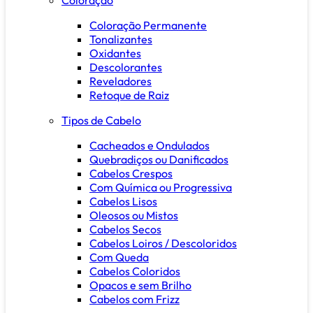
Coloração Permanente
Tonalizantes
Oxidantes
Descolorantes
Reveladores
Retoque de Raiz
Tipos de Cabelo
Cacheados e Ondulados
Quebradiços ou Danificados
Cabelos Crespos
Com Química ou Progressiva
Cabelos Lisos
Oleosos ou Mistos
Cabelos Secos
Cabelos Loiros / Descoloridos
Com Queda
Cabelos Coloridos
Opacos e sem Brilho
Cabelos com Frizz