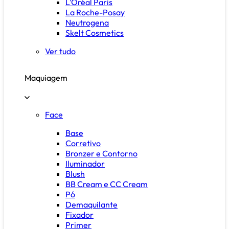
L'Oréal Paris
La Roche-Posay
Neutrogena
Skelt Cosmetics
Ver tudo
Maquiagem
Face
Base
Corretivo
Bronzer e Contorno
Iluminador
Blush
BB Cream e CC Cream
Pó
Demaquilante
Fixador
Primer