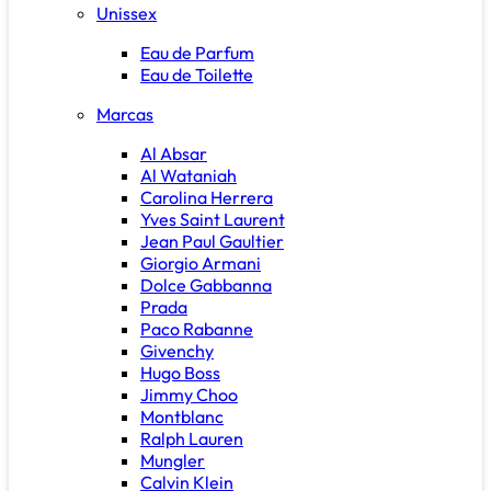
Unissex
Eau de Parfum
Eau de Toilette
Marcas
Al Absar
Al Wataniah
Carolina Herrera
Yves Saint Laurent
Jean Paul Gaultier
Giorgio Armani
Dolce Gabbanna
Prada
Paco Rabanne
Givenchy
Hugo Boss
Jimmy Choo
Montblanc
Ralph Lauren
Mungler
Calvin Klein