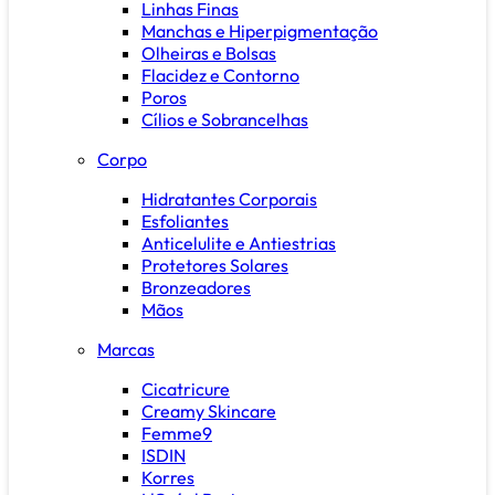
Linhas Finas
Manchas e Hiperpigmentação
Olheiras e Bolsas
Flacidez e Contorno
Poros
Cílios e Sobrancelhas
Corpo
Hidratantes Corporais
Esfoliantes
Anticelulite e Antiestrias
Protetores Solares
Bronzeadores
Mãos
Marcas
Cicatricure
Creamy Skincare
Femme9
ISDIN
Korres