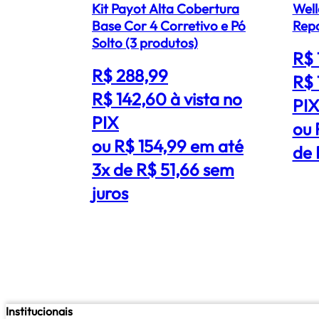
Kit Payot Alta Cobertura
Well
Base Cor 4 Corretivo e Pó
Solto (3 produtos)
R$ 
R$ 288,99
R$ 
R$ 142,60
à vista no
PI
PIX
ou 
ou R$ 154,99 em até
de 
3x de R$ 51,66 sem
juros
Institucionais