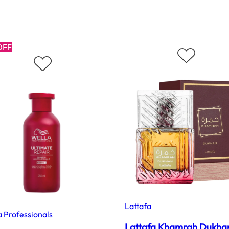
OFF
Lattafa
 Professionals
Lattafa Khamrah Dukha