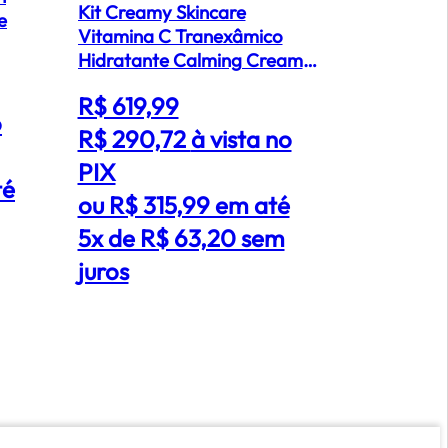
Kit Creamy Skincare
Kit K.Pro P
e
Vitamina C Tranexâmico
Duo (2 pro
Hidratante Calming Cream
R$ 330,
Protetor Facial FPS60 (4
R$ 619,99
produtos)
R$ 201,
o
R$ 290,72
à vista no
PIX
PIX
ou R$ 2
té
ou R$ 315,99 em até
4x de R
5x de R$ 63,20 sem
juros
juros