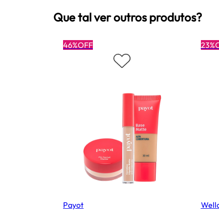
Que tal ver outros produtos?
46%OFF
23%
Payot
Wella