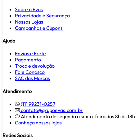
Sobre a Evas
Privacidade e Segurança
Nossas Lojas
Campanhas e Cupons
Ajuda
Envios e Frete
Pagamento
Troca e devolução
Fale Conosco
SAC das Marcas
Atendimento
(11) 99231-0257
contato@grupoevas.com.br
Atendimento de segunda a sexta-feira das 8h às 18h
Conheça nossas lojas
Redes Sociais