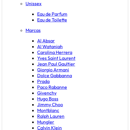
Unissex
Eau de Parfum
Eau de Toilette
Marcas
Al Absar
Al Wataniah
Carolina Herrera
Yves Saint Laurent
Jean Paul Gaultier
Giorgio Armani
Dolce Gabbanna
Prada
Paco Rabanne
Givenchy
Hugo Boss
Jimmy Choo
Montblanc
Ralph Lauren
Mungler
Calvin Klein