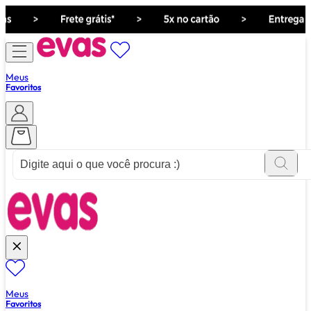
Meus
Favoritos
ver tudo de ""
Meus
Favoritos