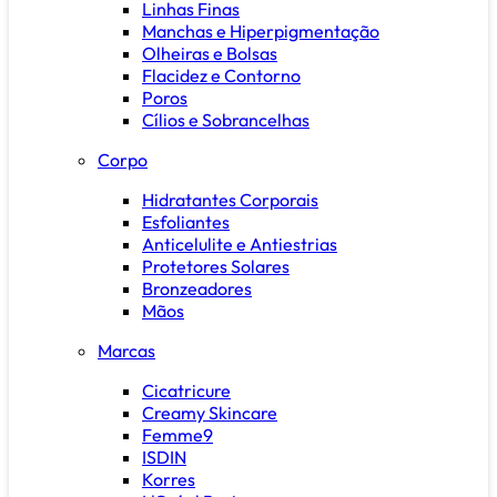
Linhas Finas
Manchas e Hiperpigmentação
Olheiras e Bolsas
Flacidez e Contorno
Poros
Cílios e Sobrancelhas
Corpo
Hidratantes Corporais
Esfoliantes
Anticelulite e Antiestrias
Protetores Solares
Bronzeadores
Mãos
Marcas
Cicatricure
Creamy Skincare
Femme9
ISDIN
Korres