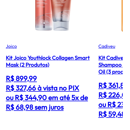
Joico
Cadiveu
Kit Joico Youthlock Collagen Smart
Kit Cadiveu 
Mask (2 Produtos)
Shampoo G C
Oil (3 produt
R$ 899,99
R$ 361,89
R$ 327,66
à vista no PIX
R$ 226,01
ou R$ 344,90 em até 5x de
ou R$ 237
R$ 68,98 sem juros
R$ 59,48 