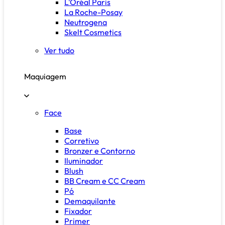
L'Oréal Paris
La Roche-Posay
Neutrogena
Skelt Cosmetics
Ver tudo
Maquiagem
Face
Base
Corretivo
Bronzer e Contorno
Iluminador
Blush
BB Cream e CC Cream
Pó
Demaquilante
Fixador
Primer