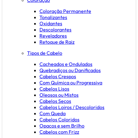
Coloração Permanente
Tonalizantes
Oxidantes
Descolorantes
Reveladores
Retoque de Raiz
Tipos de Cabelo
Cacheados e Ondulados
Quebradiços ou Danificados
Cabelos Crespos
Com Química ou Progressiva
Cabelos Lisos
Oleosos ou Mistos
Cabelos Secos
Cabelos Loiros / Descoloridos
Com Queda
Cabelos Coloridos
Opacos e sem Brilho
Cabelos com Frizz