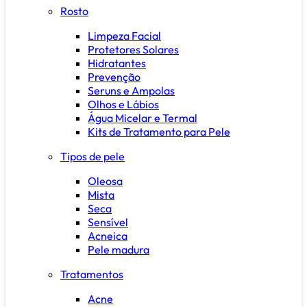
Rosto
Limpeza Facial
Protetores Solares
Hidratantes
Prevenção
Seruns e Ampolas
Olhos e Lábios
Água Micelar e Termal
Kits de Tratamento para Pele
Tipos de pele
Oleosa
Mista
Seca
Sensível
Acneica
Pele madura
Tratamentos
Acne