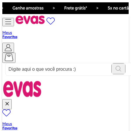
Meus
Favoritos
ver tudo de ""
Meus
Favoritos