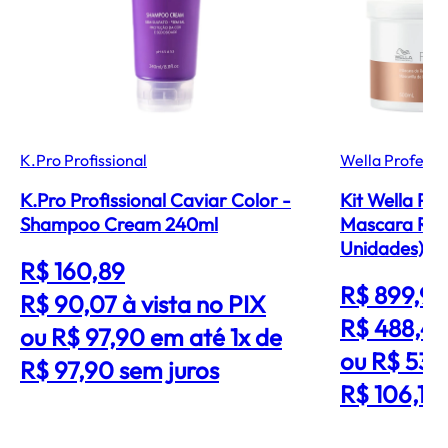
K.Pro Profissional
Wella Professi
K.Pro Profissional Caviar Color -
Kit Wella Pro
Shampoo Cream 240ml
Mascara Rec
Unidades)
R$ 160,89
R$ 899,99
R$ 90,07
à vista no PIX
R$ 488,4
ou R$ 97,90 em até 1x de
ou R$ 530
R$ 97,90 sem juros
R$ 106,18 