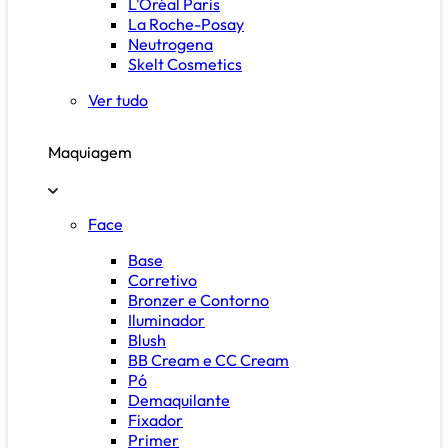
L'Oréal Paris
La Roche-Posay
Neutrogena
Skelt Cosmetics
Ver tudo
Maquiagem
Face
Base
Corretivo
Bronzer e Contorno
Iluminador
Blush
BB Cream e CC Cream
Pó
Demaquilante
Fixador
Primer