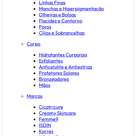
Linhas Finas
Manchas e Hiperpigmentação
Olheiras e Bolsas
Flacidez e Contorno
Poros
Cílios e Sobrancelhas
Corpo
Hidratantes Corporais
Esfoliantes
Anticelulite e Antiestrias
Protetores Solares
Bronzeadores
Mãos
Marcas
Cicatricure
Creamy Skincare
Femme9
ISDIN
Korres