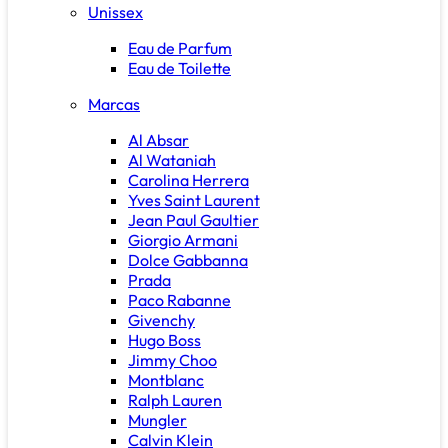
Unissex
Eau de Parfum
Eau de Toilette
Marcas
Al Absar
Al Wataniah
Carolina Herrera
Yves Saint Laurent
Jean Paul Gaultier
Giorgio Armani
Dolce Gabbanna
Prada
Paco Rabanne
Givenchy
Hugo Boss
Jimmy Choo
Montblanc
Ralph Lauren
Mungler
Calvin Klein