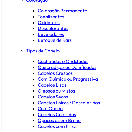
Coloração Permanente
Tonalizantes
Oxidantes
Descolorantes
Reveladores
Retoque de Raiz
Tipos de Cabelo
Cacheados e Ondulados
Quebradiços ou Danificados
Cabelos Crespos
Com Química ou Progressiva
Cabelos Lisos
Oleosos ou Mistos
Cabelos Secos
Cabelos Loiros / Descoloridos
Com Queda
Cabelos Coloridos
Opacos e sem Brilho
Cabelos com Frizz