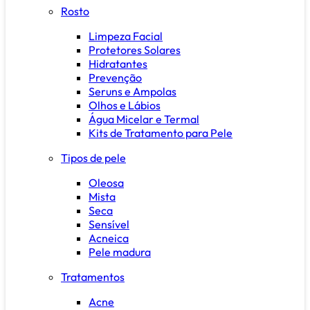
Rosto
Limpeza Facial
Protetores Solares
Hidratantes
Prevenção
Seruns e Ampolas
Olhos e Lábios
Água Micelar e Termal
Kits de Tratamento para Pele
Tipos de pele
Oleosa
Mista
Seca
Sensível
Acneica
Pele madura
Tratamentos
Acne