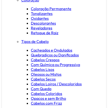
Coloração Permanente
Tonalizantes
Oxidantes
Descolorantes
Reveladores
Retoque de Raiz
Tipos de Cabelo
Cacheados e Ondulados
Quebradiços ou Danificados
Cabelos Crespos
Com Química ou Progressiva
Cabelos Lisos
Oleosos ou Mistos
Cabelos Secos
Cabelos Loiros / Descoloridos
Com Queda
Cabelos Coloridos
Opacos e sem Brilho
Cabelos com Frizz