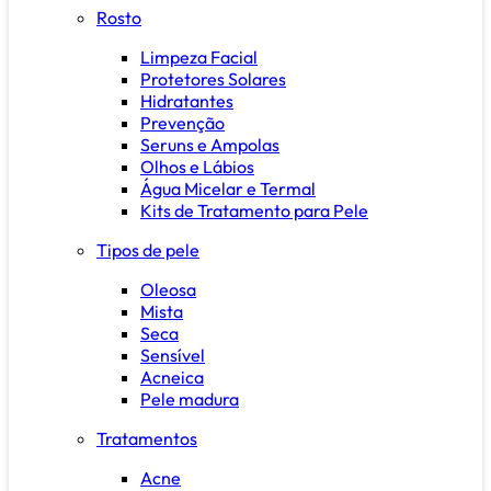
Rosto
Limpeza Facial
Protetores Solares
Hidratantes
Prevenção
Seruns e Ampolas
Olhos e Lábios
Água Micelar e Termal
Kits de Tratamento para Pele
Tipos de pele
Oleosa
Mista
Seca
Sensível
Acneica
Pele madura
Tratamentos
Acne