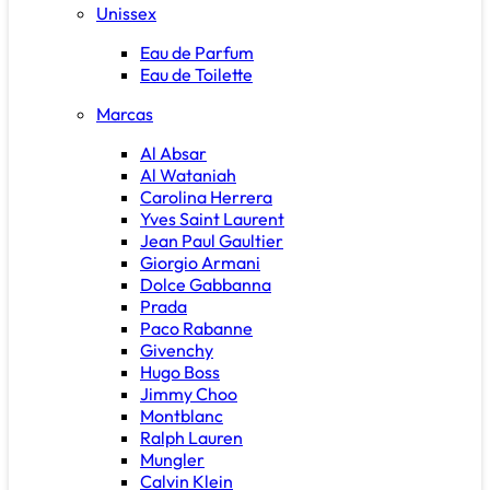
Unissex
Eau de Parfum
Eau de Toilette
Marcas
Al Absar
Al Wataniah
Carolina Herrera
Yves Saint Laurent
Jean Paul Gaultier
Giorgio Armani
Dolce Gabbanna
Prada
Paco Rabanne
Givenchy
Hugo Boss
Jimmy Choo
Montblanc
Ralph Lauren
Mungler
Calvin Klein