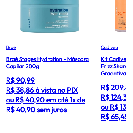
Braé
Cadiveu
Braé Stages Hydration - Máscara
Kit Cadiveu 
Capilar 200g
Frizz Shamp
Gradativa (3
R$ 90,99
R$ 209,89
R$ 38,86
à vista no PIX
R$ 124,36
ou R$ 40,90 em até 1x de
ou R$ 130
R$ 40,90 sem juros
R$ 65,45 