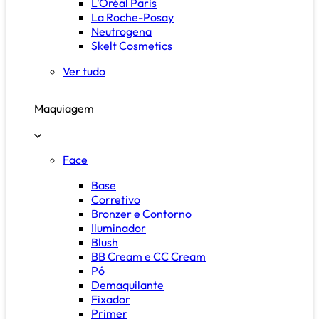
L'Oréal Paris
La Roche-Posay
Neutrogena
Skelt Cosmetics
Ver tudo
Maquiagem
Face
Base
Corretivo
Bronzer e Contorno
Iluminador
Blush
BB Cream e CC Cream
Pó
Demaquilante
Fixador
Primer