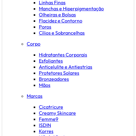
Linhas Finas
Manchas e Hiperpigmentação
Olheiras e Bolsas
Flacidez e Contorno
Poros
Cílios e Sobrancelhas
Corpo
Hidratantes Corporais
Esfoliantes
Anticelulite e Antiestrias
Protetores Solares
Bronzeadores
Mãos
Marcas
Cicatricure
Creamy Skincare
Femme9
ISDIN
Korres