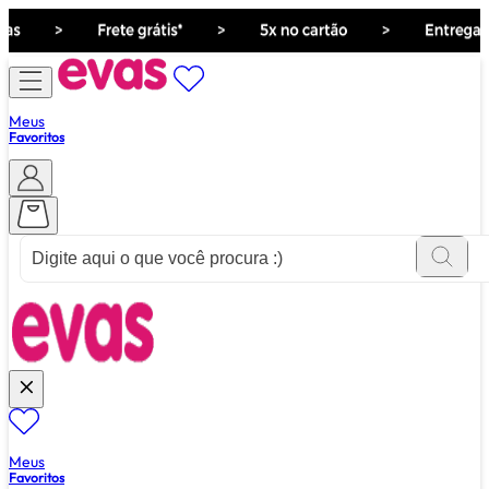
Meus
Favoritos
ver tudo de ""
Meus
Favoritos