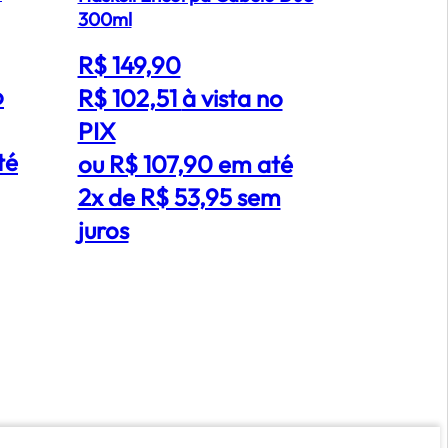
Kit Keune 
300ml
Smooth Má
Nutrition P
R$ 149,90
produtos)
o
R$ 102,51
à vista no
R$ 738,
PIX
R$ 379,
té
ou R$ 107,90 em até
PIX
2x de R$ 53,95 sem
ou R$ 3
juros
5x de R
juros