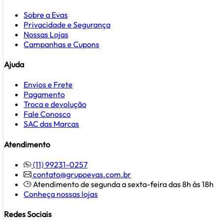
Sobre a Evas
Privacidade e Segurança
Nossas Lojas
Campanhas e Cupons
Ajuda
Envios e Frete
Pagamento
Troca e devolução
Fale Conosco
SAC das Marcas
Atendimento
(11) 99231-0257
contato@grupoevas.com.br
Atendimento de segunda a sexta-feira das 8h às 18h
Conheça nossas lojas
Redes Sociais