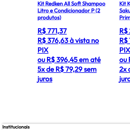
Kit Redken All Soft Shampoo
Kit 
Litro e Condicionador P (2
Sak
produtos)
Prim
R$ 771,37
R$ 
R$ 376,63
à vista no
R$ 
PIX
PI
ou R$ 396,45 em até
ou 
5x de R$ 79,29 sem
2x 
juros
jur
Institucionais