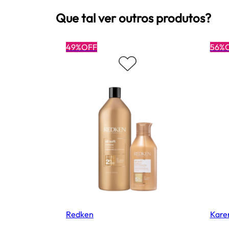
Que tal ver outros produtos?
49%OFF
56%
Redken
Kare