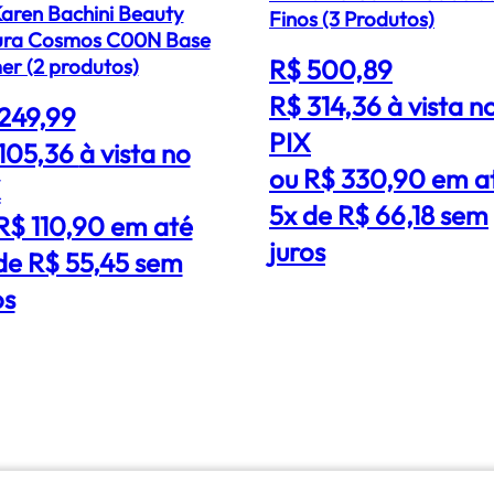
Karen Bachini Beauty
Finos (3 Produtos)
ura Cosmos C00N Base
er (2 produtos)
R$ 500,89
R$ 314,36
à vista n
249,99
PIX
105,36
à vista no
ou R$ 330,90 em a
X
5x de R$ 66,18 sem
R$ 110,90 em até
juros
de R$ 55,45 sem
os