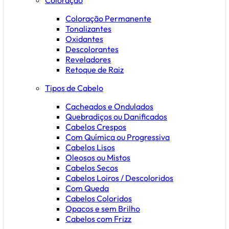
Coloração Permanente
Tonalizantes
Oxidantes
Descolorantes
Reveladores
Retoque de Raiz
Tipos de Cabelo
Cacheados e Ondulados
Quebradiços ou Danificados
Cabelos Crespos
Com Química ou Progressiva
Cabelos Lisos
Oleosos ou Mistos
Cabelos Secos
Cabelos Loiros / Descoloridos
Com Queda
Cabelos Coloridos
Opacos e sem Brilho
Cabelos com Frizz