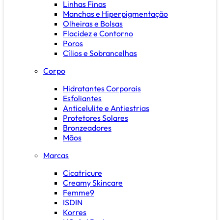
Linhas Finas
Manchas e Hiperpigmentação
Olheiras e Bolsas
Flacidez e Contorno
Poros
Cílios e Sobrancelhas
Corpo
Hidratantes Corporais
Esfoliantes
Anticelulite e Antiestrias
Protetores Solares
Bronzeadores
Mãos
Marcas
Cicatricure
Creamy Skincare
Femme9
ISDIN
Korres