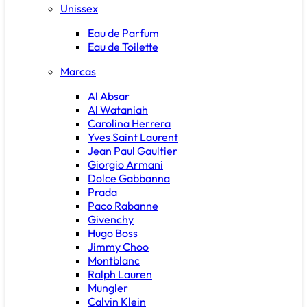
Unissex
Eau de Parfum
Eau de Toilette
Marcas
Al Absar
Al Wataniah
Carolina Herrera
Yves Saint Laurent
Jean Paul Gaultier
Giorgio Armani
Dolce Gabbanna
Prada
Paco Rabanne
Givenchy
Hugo Boss
Jimmy Choo
Montblanc
Ralph Lauren
Mungler
Calvin Klein