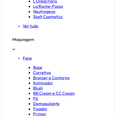
L'Oréal Paris
La Roche-Posay
Neutrogena
Skelt Cosmetics
Ver tudo
Maquiagem
Face
Base
Corretivo
Bronzer e Contorno
Iluminador
Blush
BB Cream e CC Cream
Pó
Demaquilante
Fixador
Primer