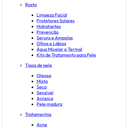
Rosto
Limpeza Facial
Protetores Solares
Hidratantes
Prevenção
Seruns e Ampolas
Olhos e Lábios
Água Micelar e Termal
Kits de Tratamento para Pele
Tipos de pele
Oleosa
Mista
Seca
Sensível
Acneica
Pele madura
Tratamentos
Acne