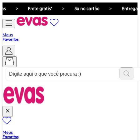
Meus
Favoritos
ver tudo de ""
Meus
Favoritos