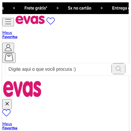
Meus
Favoritos
ver tudo de ""
Meus
Favoritos