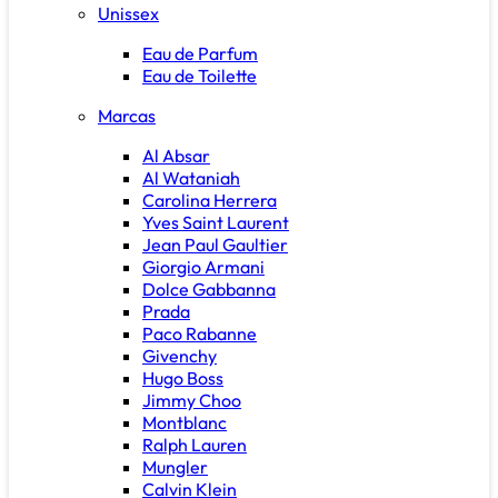
Unissex
Eau de Parfum
Eau de Toilette
Marcas
Al Absar
Al Wataniah
Carolina Herrera
Yves Saint Laurent
Jean Paul Gaultier
Giorgio Armani
Dolce Gabbanna
Prada
Paco Rabanne
Givenchy
Hugo Boss
Jimmy Choo
Montblanc
Ralph Lauren
Mungler
Calvin Klein