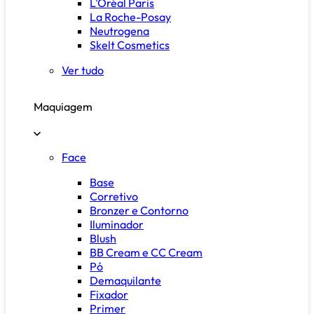
L'Oréal Paris
La Roche-Posay
Neutrogena
Skelt Cosmetics
Ver tudo
Maquiagem
Face
Base
Corretivo
Bronzer e Contorno
Iluminador
Blush
BB Cream e CC Cream
Pó
Demaquilante
Fixador
Primer