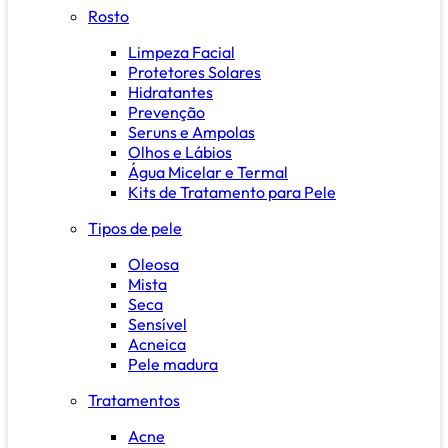
Rosto
Limpeza Facial
Protetores Solares
Hidratantes
Prevenção
Seruns e Ampolas
Olhos e Lábios
Água Micelar e Termal
Kits de Tratamento para Pele
Tipos de pele
Oleosa
Mista
Seca
Sensível
Acneica
Pele madura
Tratamentos
Acne