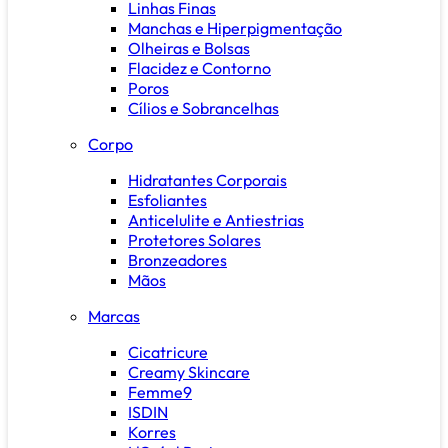
Linhas Finas
Manchas e Hiperpigmentação
Olheiras e Bolsas
Flacidez e Contorno
Poros
Cílios e Sobrancelhas
Corpo
Hidratantes Corporais
Esfoliantes
Anticelulite e Antiestrias
Protetores Solares
Bronzeadores
Mãos
Marcas
Cicatricure
Creamy Skincare
Femme9
ISDIN
Korres