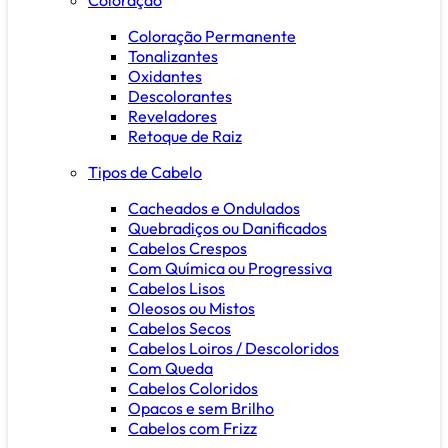
Coloração Permanente
Tonalizantes
Oxidantes
Descolorantes
Reveladores
Retoque de Raiz
Tipos de Cabelo
Cacheados e Ondulados
Quebradiços ou Danificados
Cabelos Crespos
Com Química ou Progressiva
Cabelos Lisos
Oleosos ou Mistos
Cabelos Secos
Cabelos Loiros / Descoloridos
Com Queda
Cabelos Coloridos
Opacos e sem Brilho
Cabelos com Frizz