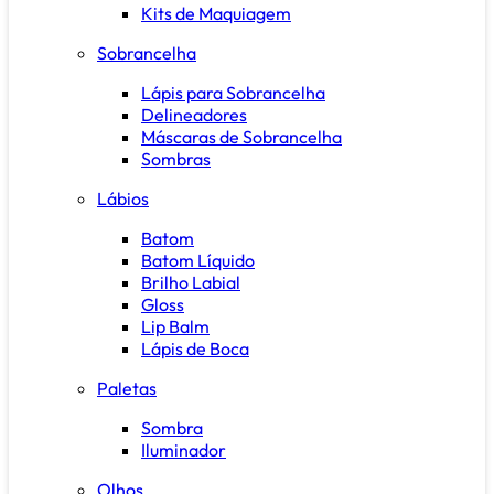
Kits de Maquiagem
Sobrancelha
Lápis para Sobrancelha
Delineadores
Máscaras de Sobrancelha
Sombras
Lábios
Batom
Batom Líquido
Brilho Labial
Gloss
Lip Balm
Lápis de Boca
Paletas
Sombra
Iluminador
Olhos