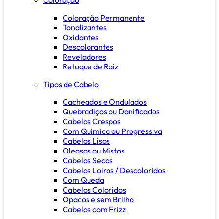
Coloração Permanente
Tonalizantes
Oxidantes
Descolorantes
Reveladores
Retoque de Raiz
Tipos de Cabelo
Cacheados e Ondulados
Quebradiços ou Danificados
Cabelos Crespos
Com Química ou Progressiva
Cabelos Lisos
Oleosos ou Mistos
Cabelos Secos
Cabelos Loiros / Descoloridos
Com Queda
Cabelos Coloridos
Opacos e sem Brilho
Cabelos com Frizz