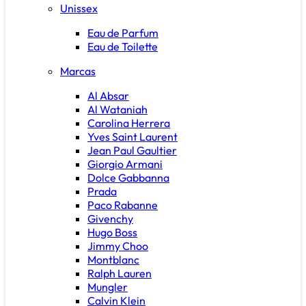
Unissex
Eau de Parfum
Eau de Toilette
Marcas
Al Absar
Al Wataniah
Carolina Herrera
Yves Saint Laurent
Jean Paul Gaultier
Giorgio Armani
Dolce Gabbanna
Prada
Paco Rabanne
Givenchy
Hugo Boss
Jimmy Choo
Montblanc
Ralph Lauren
Mungler
Calvin Klein