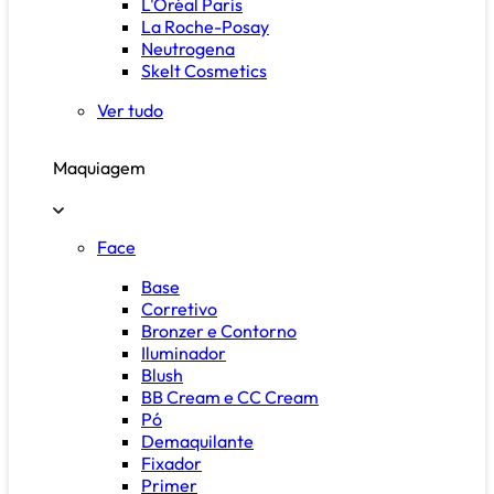
L'Oréal Paris
La Roche-Posay
Neutrogena
Skelt Cosmetics
Ver tudo
Maquiagem
Face
Base
Corretivo
Bronzer e Contorno
Iluminador
Blush
BB Cream e CC Cream
Pó
Demaquilante
Fixador
Primer