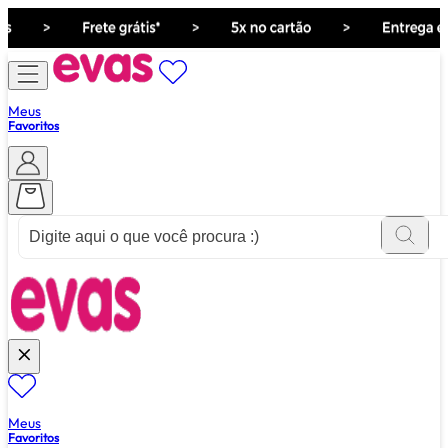
Meus
Favoritos
ver tudo de ""
Meus
Favoritos