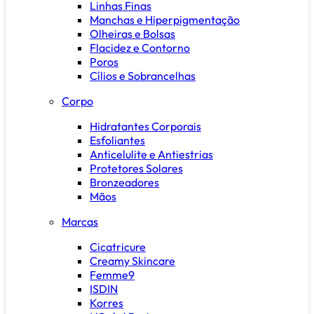
Linhas Finas
Manchas e Hiperpigmentação
Olheiras e Bolsas
Flacidez e Contorno
Poros
Cílios e Sobrancelhas
Corpo
Hidratantes Corporais
Esfoliantes
Anticelulite e Antiestrias
Protetores Solares
Bronzeadores
Mãos
Marcas
Cicatricure
Creamy Skincare
Femme9
ISDIN
Korres