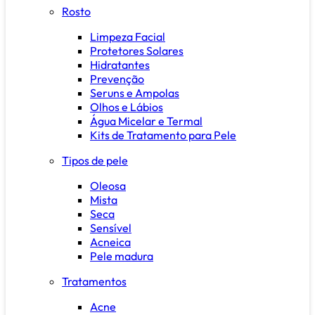
Rosto
Limpeza Facial
Protetores Solares
Hidratantes
Prevenção
Seruns e Ampolas
Olhos e Lábios
Água Micelar e Termal
Kits de Tratamento para Pele
Tipos de pele
Oleosa
Mista
Seca
Sensível
Acneica
Pele madura
Tratamentos
Acne