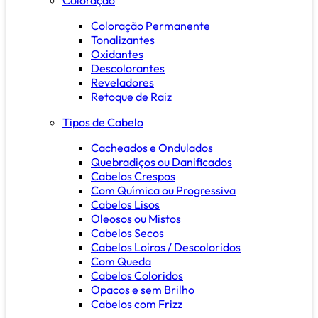
Coloração Permanente
Tonalizantes
Oxidantes
Descolorantes
Reveladores
Retoque de Raiz
Tipos de Cabelo
Cacheados e Ondulados
Quebradiços ou Danificados
Cabelos Crespos
Com Química ou Progressiva
Cabelos Lisos
Oleosos ou Mistos
Cabelos Secos
Cabelos Loiros / Descoloridos
Com Queda
Cabelos Coloridos
Opacos e sem Brilho
Cabelos com Frizz