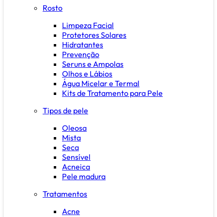
Rosto
Limpeza Facial
Protetores Solares
Hidratantes
Prevenção
Seruns e Ampolas
Olhos e Lábios
Água Micelar e Termal
Kits de Tratamento para Pele
Tipos de pele
Oleosa
Mista
Seca
Sensível
Acneica
Pele madura
Tratamentos
Acne