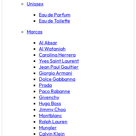
Unissex
Eau de Parfum
Eau de Toilette
Marcas
Al Absar
Al Wataniah
Carolina Herrera
Yves Saint Laurent
Jean Paul Gaultier
Giorgio Armani
Dolce Gabbanna
Prada
Paco Rabanne
Givenchy
Hugo Boss
Jimmy Choo
Montblanc
Ralph Lauren
Mungler
Calvin Klein