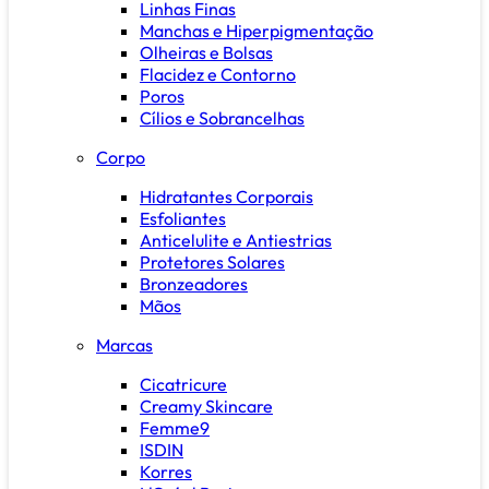
Linhas Finas
Manchas e Hiperpigmentação
Olheiras e Bolsas
Flacidez e Contorno
Poros
Cílios e Sobrancelhas
Corpo
Hidratantes Corporais
Esfoliantes
Anticelulite e Antiestrias
Protetores Solares
Bronzeadores
Mãos
Marcas
Cicatricure
Creamy Skincare
Femme9
ISDIN
Korres