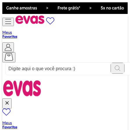
Meus
Favoritos
ver tudo de ""
Meus
Favoritos