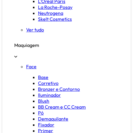
L'Oréal Paris
La Roche-Posay
Neutrogena
Skelt Cosmetics
Ver tudo
Maquiagem
Face
Base
Corretivo
Bronzer e Contorno
Iluminador
Blush
BB Cream e CC Cream
Pó
Demaquilante
Fixador
Primer