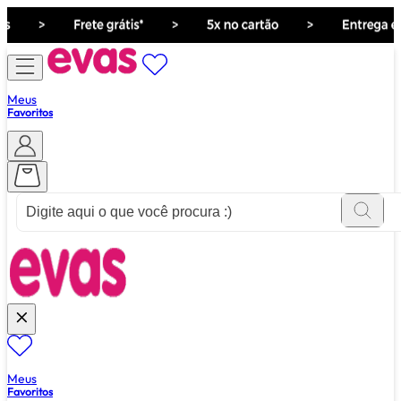
Meus
Favoritos
ver tudo de ""
Meus
Favoritos