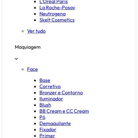
L'Oréal Paris
La Roche-Posay
Neutrogena
Skelt Cosmetics
Ver tudo
Maquiagem
Face
Base
Corretivo
Bronzer e Contorno
Iluminador
Blush
BB Cream e CC Cream
Pó
Demaquilante
Fixador
Primer