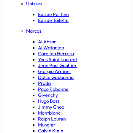
Unissex
Eau de Parfum
Eau de Toilette
Marcas
Al Absar
Al Wataniah
Carolina Herrera
Yves Saint Laurent
Jean Paul Gaultier
Giorgio Armani
Dolce Gabbanna
Prada
Paco Rabanne
Givenchy
Hugo Boss
Jimmy Choo
Montblanc
Ralph Lauren
Mungler
Calvin Klein