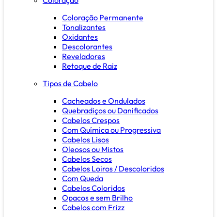
Coloração Permanente
Tonalizantes
Oxidantes
Descolorantes
Reveladores
Retoque de Raiz
Tipos de Cabelo
Cacheados e Ondulados
Quebradiços ou Danificados
Cabelos Crespos
Com Química ou Progressiva
Cabelos Lisos
Oleosos ou Mistos
Cabelos Secos
Cabelos Loiros / Descoloridos
Com Queda
Cabelos Coloridos
Opacos e sem Brilho
Cabelos com Frizz