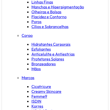
Linhas Finas
Manchas e Hiperpigmentação
Olheiras e Bolsas
Flacidez e Contorno
Poros
Cílios e Sobrancelhas
Corpo
Hidratantes Corporais
Esfoliantes
Anticelulite e Antiestrias
Protetores Solares
Bronzeadores
Mãos
Marcas
Cicatricure
Creamy Skincare
Femme9
ISDIN
Korres