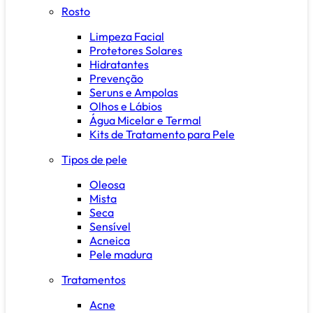
Rosto
Limpeza Facial
Protetores Solares
Hidratantes
Prevenção
Seruns e Ampolas
Olhos e Lábios
Água Micelar e Termal
Kits de Tratamento para Pele
Tipos de pele
Oleosa
Mista
Seca
Sensível
Acneica
Pele madura
Tratamentos
Acne