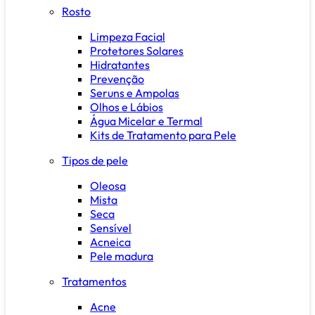
Rosto
Limpeza Facial
Protetores Solares
Hidratantes
Prevenção
Seruns e Ampolas
Olhos e Lábios
Água Micelar e Termal
Kits de Tratamento para Pele
Tipos de pele
Oleosa
Mista
Seca
Sensível
Acneica
Pele madura
Tratamentos
Acne