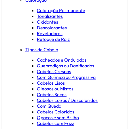
Coloração Permanente
Tonalizantes
Oxidantes
Descolorantes
Reveladores
Retoque de Raiz
Tipos de Cabelo
Cacheados e Ondulados
Quebradiços ou Danificados
Cabelos Crespos
Com Química ou Progressiva
Cabelos Lisos
Oleosos ou Mistos
Cabelos Secos
Cabelos Loiros / Descoloridos
Com Queda
Cabelos Coloridos
Opacos e sem Brilho
Cabelos com Frizz