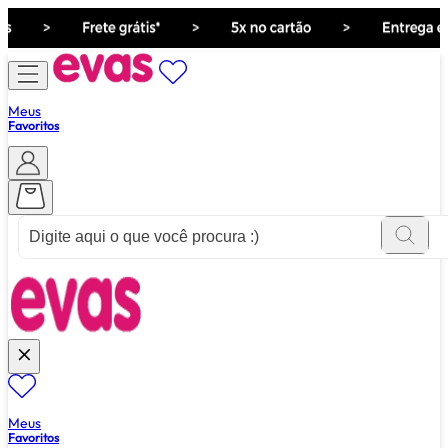
Meus
Favoritos
ver tudo de ""
Meus
Favoritos