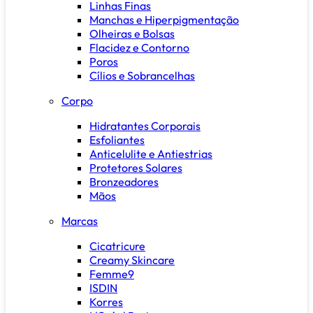
Linhas Finas
Manchas e Hiperpigmentação
Olheiras e Bolsas
Flacidez e Contorno
Poros
Cílios e Sobrancelhas
Corpo
Hidratantes Corporais
Esfoliantes
Anticelulite e Antiestrias
Protetores Solares
Bronzeadores
Mãos
Marcas
Cicatricure
Creamy Skincare
Femme9
ISDIN
Korres