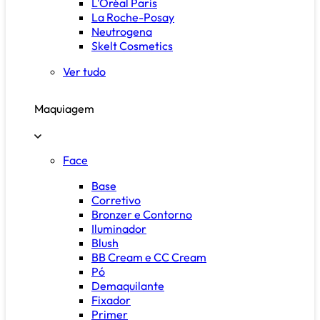
L'Oréal Paris
La Roche-Posay
Neutrogena
Skelt Cosmetics
Ver tudo
Maquiagem
Face
Base
Corretivo
Bronzer e Contorno
Iluminador
Blush
BB Cream e CC Cream
Pó
Demaquilante
Fixador
Primer