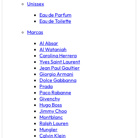
Unissex
Eau de Parfum
Eau de Toilette
Marcas
Al Absar
Al Wataniah
Carolina Herrera
Yves Saint Laurent
Jean Paul Gaultier
Giorgio Armani
Dolce Gabbanna
Prada
Paco Rabanne
Givenchy
Hugo Boss
Jimmy Choo
Montblanc
Ralph Lauren
Mungler
Calvin Klein