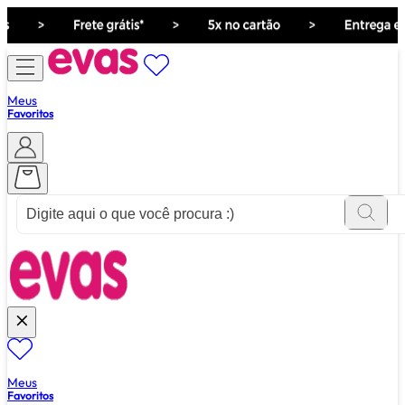
Meus
Favoritos
ver tudo de ""
Meus
Favoritos