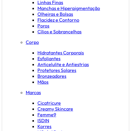
Linhas Finas
Manchas e Hiperpigmentação
Olheiras e Bolsas
Flacidez e Contorno
Poros
Cílios e Sobrancelhas
Corpo
Hidratantes Corporais
Esfoliantes
Anticelulite e Antiestrias
Protetores Solares
Bronzeadores
Mãos
Marcas
Cicatricure
Creamy Skincare
Femme9
ISDIN
Korres