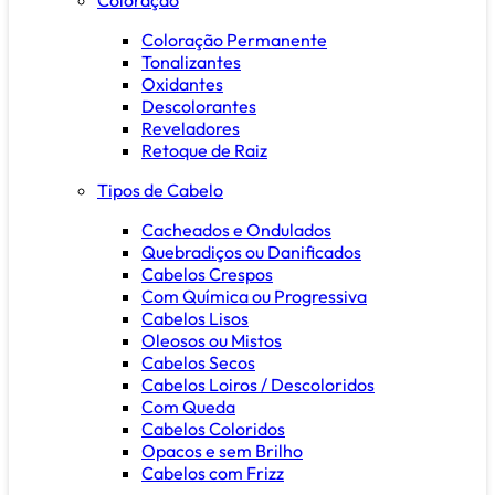
Coloração Permanente
Tonalizantes
Oxidantes
Descolorantes
Reveladores
Retoque de Raiz
Tipos de Cabelo
Cacheados e Ondulados
Quebradiços ou Danificados
Cabelos Crespos
Com Química ou Progressiva
Cabelos Lisos
Oleosos ou Mistos
Cabelos Secos
Cabelos Loiros / Descoloridos
Com Queda
Cabelos Coloridos
Opacos e sem Brilho
Cabelos com Frizz