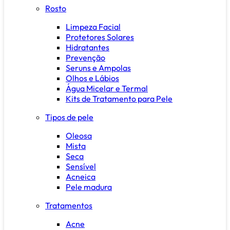
Rosto
Limpeza Facial
Protetores Solares
Hidratantes
Prevenção
Seruns e Ampolas
Olhos e Lábios
Água Micelar e Termal
Kits de Tratamento para Pele
Tipos de pele
Oleosa
Mista
Seca
Sensível
Acneica
Pele madura
Tratamentos
Acne