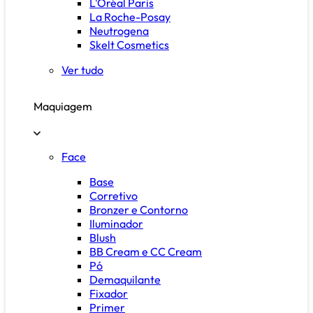
L'Oréal Paris
La Roche-Posay
Neutrogena
Skelt Cosmetics
Ver tudo
Maquiagem
Face
Base
Corretivo
Bronzer e Contorno
Iluminador
Blush
BB Cream e CC Cream
Pó
Demaquilante
Fixador
Primer