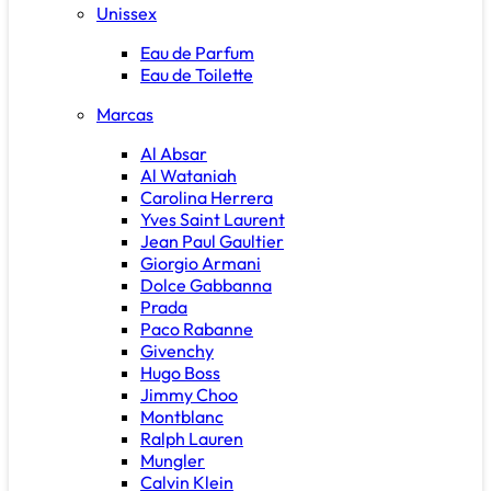
Unissex
Eau de Parfum
Eau de Toilette
Marcas
Al Absar
Al Wataniah
Carolina Herrera
Yves Saint Laurent
Jean Paul Gaultier
Giorgio Armani
Dolce Gabbanna
Prada
Paco Rabanne
Givenchy
Hugo Boss
Jimmy Choo
Montblanc
Ralph Lauren
Mungler
Calvin Klein