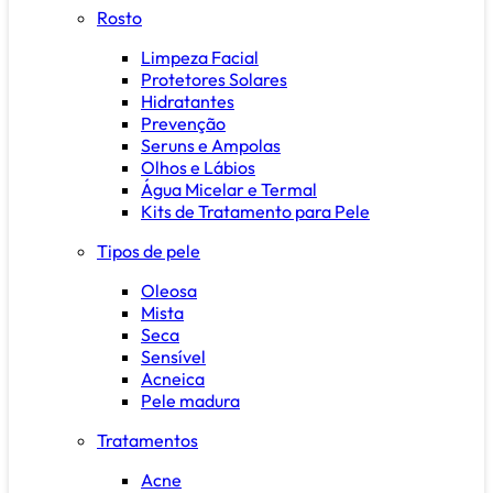
Rosto
Limpeza Facial
Protetores Solares
Hidratantes
Prevenção
Seruns e Ampolas
Olhos e Lábios
Água Micelar e Termal
Kits de Tratamento para Pele
Tipos de pele
Oleosa
Mista
Seca
Sensível
Acneica
Pele madura
Tratamentos
Acne