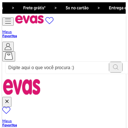
Meus
Favoritos
ver tudo de ""
Meus
Favoritos