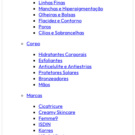
Linhas Finas
Manchas e Hiperpigmentação
Olheiras e Bolsas
Flacidez e Contorno
Poros
Cílios e Sobrancelhas
Corpo
Hidratantes Corporais
Esfoliantes
Anticelulite e Antiestrias
Protetores Solares
Bronzeadores
Mãos
Marcas
Cicatricure
Creamy Skincare
Femme9
ISDIN
Korres