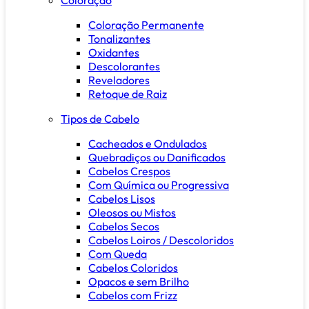
Coloração Permanente
Tonalizantes
Oxidantes
Descolorantes
Reveladores
Retoque de Raiz
Tipos de Cabelo
Cacheados e Ondulados
Quebradiços ou Danificados
Cabelos Crespos
Com Química ou Progressiva
Cabelos Lisos
Oleosos ou Mistos
Cabelos Secos
Cabelos Loiros / Descoloridos
Com Queda
Cabelos Coloridos
Opacos e sem Brilho
Cabelos com Frizz