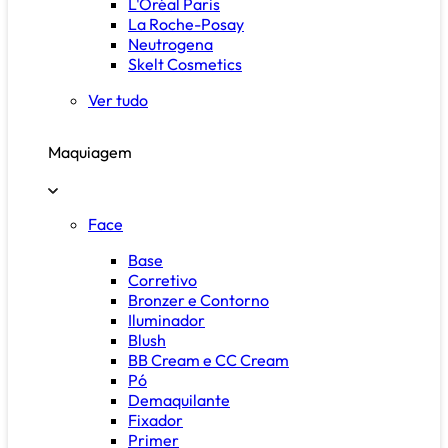
L'Oréal Paris
La Roche-Posay
Neutrogena
Skelt Cosmetics
Ver tudo
Maquiagem
Face
Base
Corretivo
Bronzer e Contorno
Iluminador
Blush
BB Cream e CC Cream
Pó
Demaquilante
Fixador
Primer