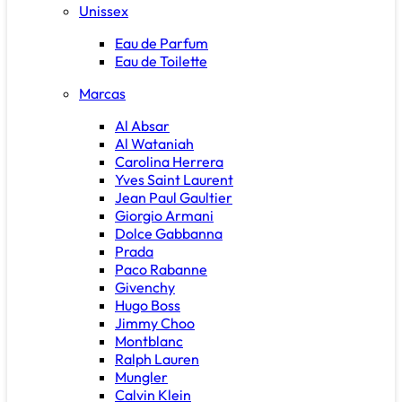
Unissex
Eau de Parfum
Eau de Toilette
Marcas
Al Absar
Al Wataniah
Carolina Herrera
Yves Saint Laurent
Jean Paul Gaultier
Giorgio Armani
Dolce Gabbanna
Prada
Paco Rabanne
Givenchy
Hugo Boss
Jimmy Choo
Montblanc
Ralph Lauren
Mungler
Calvin Klein