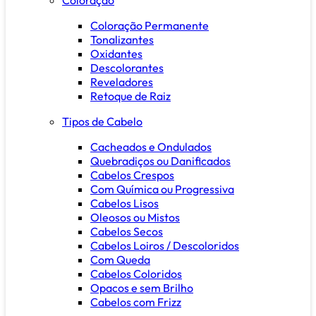
Coloração Permanente
Tonalizantes
Oxidantes
Descolorantes
Reveladores
Retoque de Raiz
Tipos de Cabelo
Cacheados e Ondulados
Quebradiços ou Danificados
Cabelos Crespos
Com Química ou Progressiva
Cabelos Lisos
Oleosos ou Mistos
Cabelos Secos
Cabelos Loiros / Descoloridos
Com Queda
Cabelos Coloridos
Opacos e sem Brilho
Cabelos com Frizz