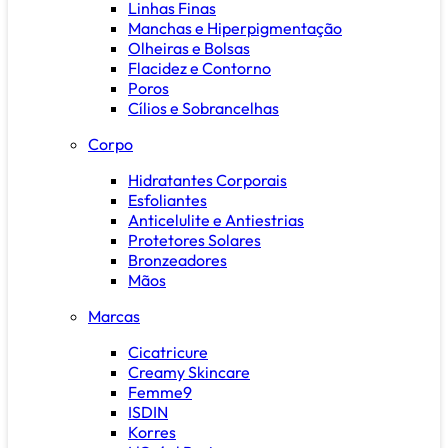
Linhas Finas
Manchas e Hiperpigmentação
Olheiras e Bolsas
Flacidez e Contorno
Poros
Cílios e Sobrancelhas
Corpo
Hidratantes Corporais
Esfoliantes
Anticelulite e Antiestrias
Protetores Solares
Bronzeadores
Mãos
Marcas
Cicatricure
Creamy Skincare
Femme9
ISDIN
Korres