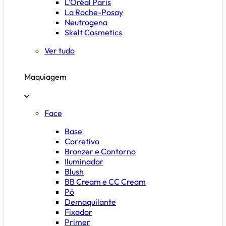
L'Oréal Paris
La Roche-Posay
Neutrogena
Skelt Cosmetics
Ver tudo
Maquiagem
Face
Base
Corretivo
Bronzer e Contorno
Iluminador
Blush
BB Cream e CC Cream
Pó
Demaquilante
Fixador
Primer