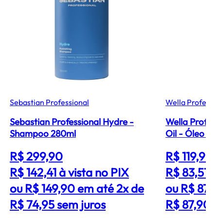
Sebastian Professional
Wella Professi
Sebastian Professional Hydre -
Wella Profes
Shampoo 280ml
Oil - Óleo C
R$ 299,90
R$ 119,90
R$ 142,41
à vista no PIX
R$ 83,51
à
ou R$ 149,90 em até 2x de
ou R$ 87,
R$ 74,95 sem juros
R$ 87,90 