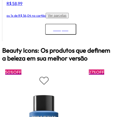
R$ 58,99
ou
1x de R$ 56,04
no cartão
Ver parcelas
Comprar
Beauty Icons: Os produtos que definem
a beleza em sua melhor versão
50%OFF
27%OFF