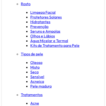
Rosto
Limpeza Facial
Protetores Solares
Hidratantes
Prevenção
Seruns e Ampolas
Olhos e Lábios
Água Micelar e Termal
Kits de Tratamento para Pele
Tipos de pele
Oleosa
Mista
Seca
Sensível
Acneica
Pele madura
Tratamentos
Acne