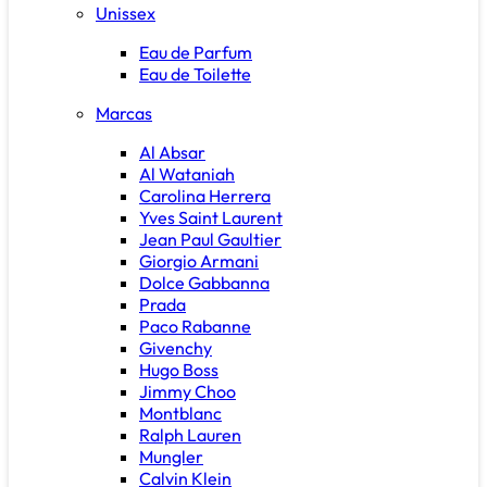
Unissex
Eau de Parfum
Eau de Toilette
Marcas
Al Absar
Al Wataniah
Carolina Herrera
Yves Saint Laurent
Jean Paul Gaultier
Giorgio Armani
Dolce Gabbanna
Prada
Paco Rabanne
Givenchy
Hugo Boss
Jimmy Choo
Montblanc
Ralph Lauren
Mungler
Calvin Klein