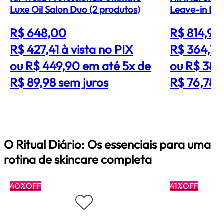
Luxe Oil Salon Duo (2 produtos)
Leave-in Re
R$ 648,00
R$ 814,90
R$ 427,41
à vista no PIX
R$ 364,71
ou R$ 449,90 em até 5x de
ou R$ 383
R$ 89,98 sem juros
R$ 76,78 
O Ritual Diário: Os essenciais para uma
rotina de skincare completa
40%OFF
41%OFF