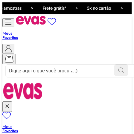
Meus
Favoritos
ver tudo de ""
Meus
Favoritos