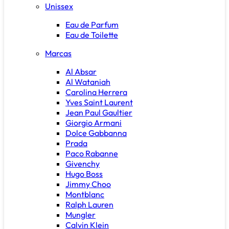
Unissex
Eau de Parfum
Eau de Toilette
Marcas
Al Absar
Al Wataniah
Carolina Herrera
Yves Saint Laurent
Jean Paul Gaultier
Giorgio Armani
Dolce Gabbanna
Prada
Paco Rabanne
Givenchy
Hugo Boss
Jimmy Choo
Montblanc
Ralph Lauren
Mungler
Calvin Klein