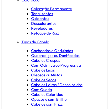
Coloração Permanente
Tonalizantes
Oxidantes
Descolorantes
Reveladores
Retoque de Raiz
Tipos de Cabelo
Cacheados e Ondulados
Quebradiços ou Danificados
Cabelos Crespos
Com Química ou Progressiva
Cabelos Lisos
Oleosos ou Mistos
Cabelos Secos
Cabelos Loiros / Descoloridos
Com Queda
Cabelos Coloridos
Opacos e sem Brilho
Cabelos com Frizz