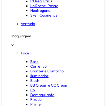
L'Oréal Paris
La Roche-Posay
Neutrogena
Skelt Cosmetics
Ver tudo
Maquiagem
Face
Base
Corretivo
Bronzer e Contorno
Iluminador
Blush
BB Cream e CC Cream
Pó
Demaquilante
Fixador
Primer