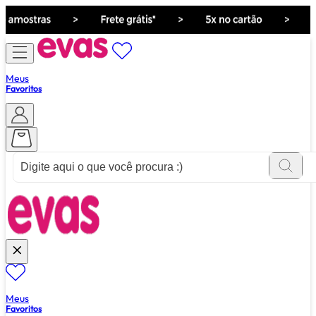
Meus
Favoritos
ver tudo de ""
Meus
Favoritos