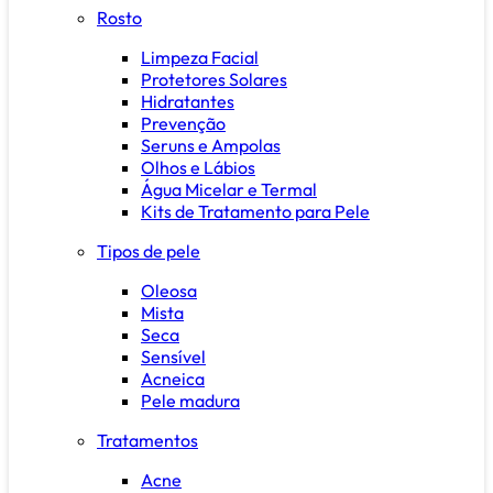
Rosto
Limpeza Facial
Protetores Solares
Hidratantes
Prevenção
Seruns e Ampolas
Olhos e Lábios
Água Micelar e Termal
Kits de Tratamento para Pele
Tipos de pele
Oleosa
Mista
Seca
Sensível
Acneica
Pele madura
Tratamentos
Acne