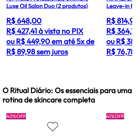
Luxe Oil Salon Duo (2 produtos)
Leave-in Re
R$ 648,00
R$ 814,90
R$ 427,41
à vista no PIX
R$ 364,71
ou R$ 449,90 em até 5x de
ou R$ 383
R$ 89,98 sem juros
R$ 76,78 
O Ritual Diário: Os essenciais para uma
rotina de skincare completa
40%OFF
41%OFF