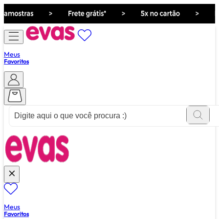
Meus
Favoritos
ver tudo de ""
Meus
Favoritos