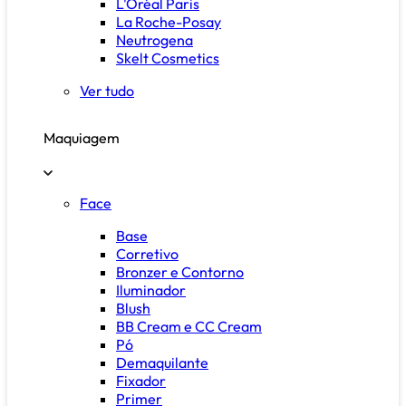
L'Oréal Paris
La Roche-Posay
Neutrogena
Skelt Cosmetics
Ver tudo
Maquiagem
Face
Base
Corretivo
Bronzer e Contorno
Iluminador
Blush
BB Cream e CC Cream
Pó
Demaquilante
Fixador
Primer