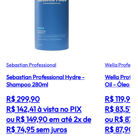
Sebastian Professional
Wella Professi
Sebastian Professional Hydre -
Wella Profes
Shampoo 280ml
Oil - Óleo C
R$ 299,90
R$ 119,90
R$ 142,41
à vista no PIX
R$ 83,51
à
ou R$ 149,90 em até 2x de
ou R$ 87,
R$ 74,95 sem juros
R$ 87,90 