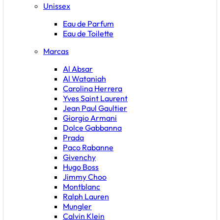
Unissex
Eau de Parfum
Eau de Toilette
Marcas
Al Absar
Al Wataniah
Carolina Herrera
Yves Saint Laurent
Jean Paul Gaultier
Giorgio Armani
Dolce Gabbanna
Prada
Paco Rabanne
Givenchy
Hugo Boss
Jimmy Choo
Montblanc
Ralph Lauren
Mungler
Calvin Klein