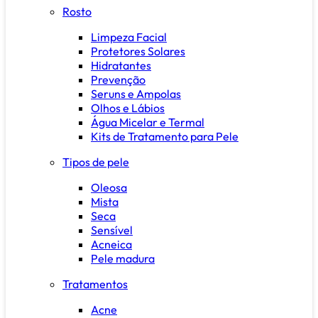
Rosto
Limpeza Facial
Protetores Solares
Hidratantes
Prevenção
Seruns e Ampolas
Olhos e Lábios
Água Micelar e Termal
Kits de Tratamento para Pele
Tipos de pele
Oleosa
Mista
Seca
Sensível
Acneica
Pele madura
Tratamentos
Acne