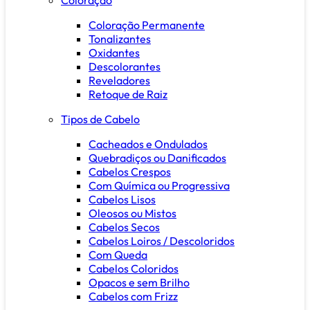
Coloração Permanente
Tonalizantes
Oxidantes
Descolorantes
Reveladores
Retoque de Raiz
Tipos de Cabelo
Cacheados e Ondulados
Quebradiços ou Danificados
Cabelos Crespos
Com Química ou Progressiva
Cabelos Lisos
Oleosos ou Mistos
Cabelos Secos
Cabelos Loiros / Descoloridos
Com Queda
Cabelos Coloridos
Opacos e sem Brilho
Cabelos com Frizz