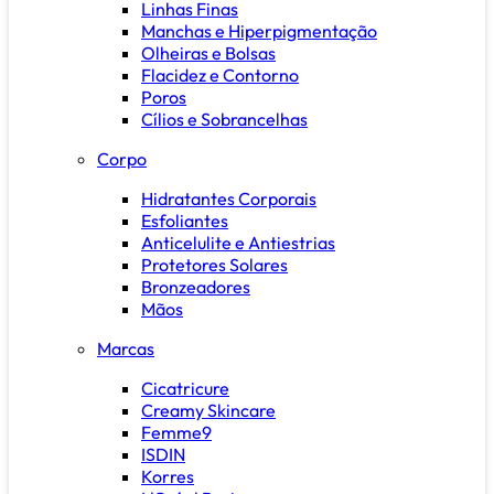
Linhas Finas
Manchas e Hiperpigmentação
Olheiras e Bolsas
Flacidez e Contorno
Poros
Cílios e Sobrancelhas
Corpo
Hidratantes Corporais
Esfoliantes
Anticelulite e Antiestrias
Protetores Solares
Bronzeadores
Mãos
Marcas
Cicatricure
Creamy Skincare
Femme9
ISDIN
Korres