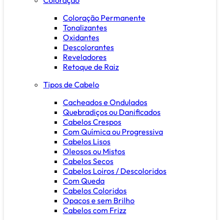
Coloração Permanente
Tonalizantes
Oxidantes
Descolorantes
Reveladores
Retoque de Raiz
Tipos de Cabelo
Cacheados e Ondulados
Quebradiços ou Danificados
Cabelos Crespos
Com Química ou Progressiva
Cabelos Lisos
Oleosos ou Mistos
Cabelos Secos
Cabelos Loiros / Descoloridos
Com Queda
Cabelos Coloridos
Opacos e sem Brilho
Cabelos com Frizz