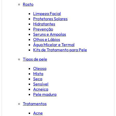
Rosto
Limpeza Facial
Protetores Solares
Hidratantes
Prevenção
Seruns e Ampolas
Olhos e Lábios
Água Micelar e Termal
Kits de Tratamento para Pele
Tipos de pele
Oleosa
Mista
Seca
Sensível
Acneica
Pele madura
Tratamentos
Acne