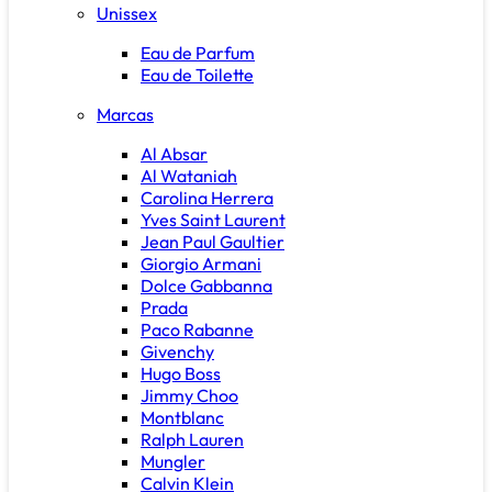
Unissex
Eau de Parfum
Eau de Toilette
Marcas
Al Absar
Al Wataniah
Carolina Herrera
Yves Saint Laurent
Jean Paul Gaultier
Giorgio Armani
Dolce Gabbanna
Prada
Paco Rabanne
Givenchy
Hugo Boss
Jimmy Choo
Montblanc
Ralph Lauren
Mungler
Calvin Klein