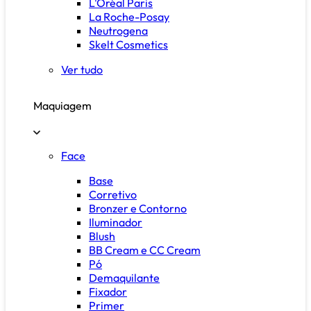
L'Oréal Paris
La Roche-Posay
Neutrogena
Skelt Cosmetics
Ver tudo
Maquiagem
Face
Base
Corretivo
Bronzer e Contorno
Iluminador
Blush
BB Cream e CC Cream
Pó
Demaquilante
Fixador
Primer