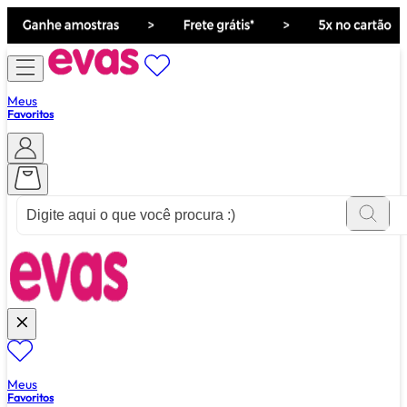
Meus
Favoritos
ver tudo de ""
Meus
Favoritos