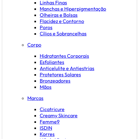
Linhas Finas
Manchas e Hiperpigmentação
Olheiras e Bolsas
Flacidez e Contorno
Poros
Cílios e Sobrancelhas
Corpo
Hidratantes Corporais
Esfoliantes
Anticelulite e Antiestrias
Protetores Solares
Bronzeadores
Mãos
Marcas
Cicatricure
Creamy Skincare
Femme9
ISDIN
Korres