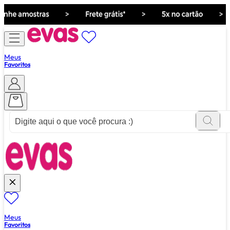
Meus
Favoritos
ver tudo de ""
Meus
Favoritos