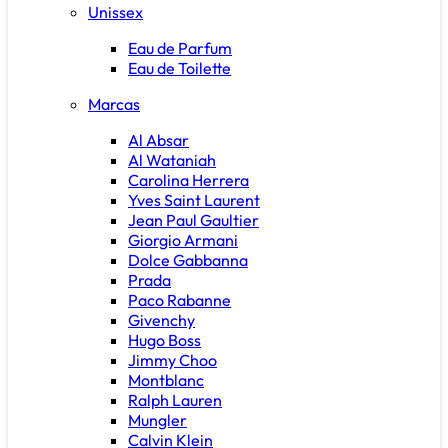
Unissex
Eau de Parfum
Eau de Toilette
Marcas
Al Absar
Al Wataniah
Carolina Herrera
Yves Saint Laurent
Jean Paul Gaultier
Giorgio Armani
Dolce Gabbanna
Prada
Paco Rabanne
Givenchy
Hugo Boss
Jimmy Choo
Montblanc
Ralph Lauren
Mungler
Calvin Klein