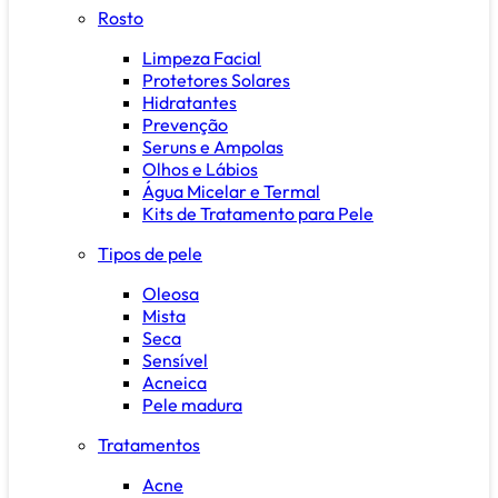
Rosto
Limpeza Facial
Protetores Solares
Hidratantes
Prevenção
Seruns e Ampolas
Olhos e Lábios
Água Micelar e Termal
Kits de Tratamento para Pele
Tipos de pele
Oleosa
Mista
Seca
Sensível
Acneica
Pele madura
Tratamentos
Acne