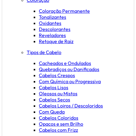
Coloração Permanente
Tonalizantes
Oxidantes
Descolorantes
Reveladores
Retoque de Raiz
Tipos de Cabelo
Cacheados e Ondulados
Quebradiços ou Danificados
Cabelos Crespos
Com Química ou Progressiva
Cabelos Lisos
Oleosos ou Mistos
Cabelos Secos
Cabelos Loiros / Descoloridos
Com Queda
Cabelos Coloridos
Opacos e sem Brilho
Cabelos com Frizz