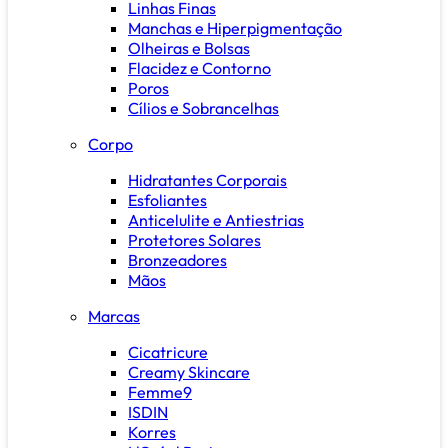
Linhas Finas
Manchas e Hiperpigmentação
Olheiras e Bolsas
Flacidez e Contorno
Poros
Cílios e Sobrancelhas
Corpo
Hidratantes Corporais
Esfoliantes
Anticelulite e Antiestrias
Protetores Solares
Bronzeadores
Mãos
Marcas
Cicatricure
Creamy Skincare
Femme9
ISDIN
Korres