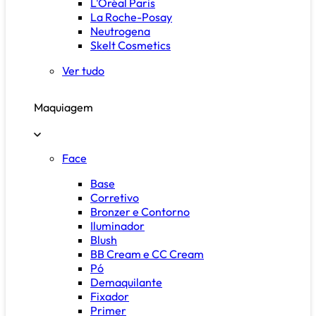
L'Oréal Paris
La Roche-Posay
Neutrogena
Skelt Cosmetics
Ver tudo
Maquiagem
Face
Base
Corretivo
Bronzer e Contorno
Iluminador
Blush
BB Cream e CC Cream
Pó
Demaquilante
Fixador
Primer