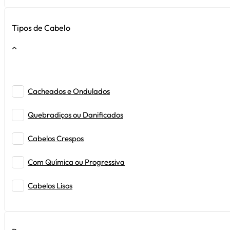
Modeladores
Tipos de Cabelo
Perfumes para Cabelos
Litros
Cacheados e Ondulados
Quebradiços ou Danificados
Cabelos Crespos
Com Química ou Progressiva
Cabelos Lisos
Oleosos ou Mistos