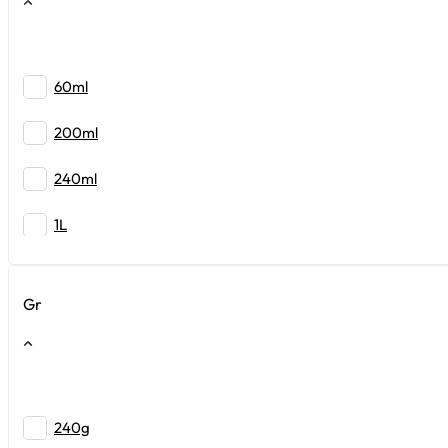
60ml
200ml
240ml
1L
Gr
240g