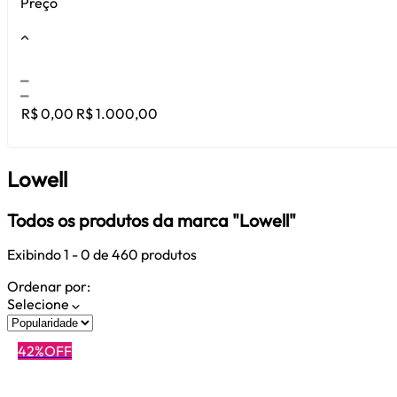
Preço
Cabelos Secos
Cabelos Loiros / Descoloridos
Com queda
R$ 0,00
R$ 1.000,00
Cabelos Coloridos
Cabelos com Frizz
Lowell
Todos os produtos da marca "Lowell"
Exibindo
1 - 0
de 460 produtos
Ordenar por:
Selecione
42%OFF