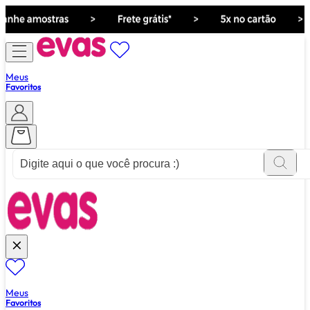
Meus
Favoritos
ver tudo de ""
Meus
Favoritos