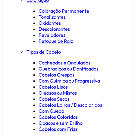
Coloração Permanente
Tonalizantes
Oxidantes
Descolorantes
Reveladores
Retoque de Raiz
Tipos de Cabelo
Cacheados e Ondulados
Quebradiços ou Danificados
Cabelos Crespos
Com Química ou Progressiva
Cabelos Lisos
Oleosos ou Mistos
Cabelos Secos
Cabelos Loiros / Descoloridos
Com Queda
Cabelos Coloridos
Opacos e sem Brilho
Cabelos com Frizz