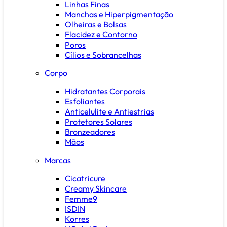
Linhas Finas
Manchas e Hiperpigmentação
Olheiras e Bolsas
Flacidez e Contorno
Poros
Cílios e Sobrancelhas
Corpo
Hidratantes Corporais
Esfoliantes
Anticelulite e Antiestrias
Protetores Solares
Bronzeadores
Mãos
Marcas
Cicatricure
Creamy Skincare
Femme9
ISDIN
Korres