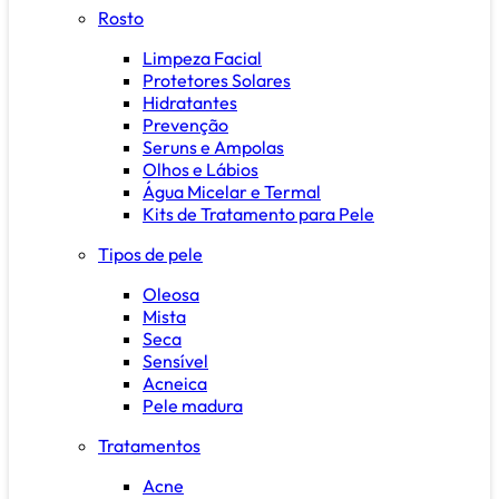
Rosto
Limpeza Facial
Protetores Solares
Hidratantes
Prevenção
Seruns e Ampolas
Olhos e Lábios
Água Micelar e Termal
Kits de Tratamento para Pele
Tipos de pele
Oleosa
Mista
Seca
Sensível
Acneica
Pele madura
Tratamentos
Acne