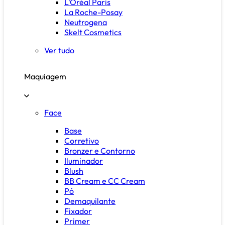
L'Oréal Paris
La Roche-Posay
Neutrogena
Skelt Cosmetics
Ver tudo
Maquiagem
Face
Base
Corretivo
Bronzer e Contorno
Iluminador
Blush
BB Cream e CC Cream
Pó
Demaquilante
Fixador
Primer