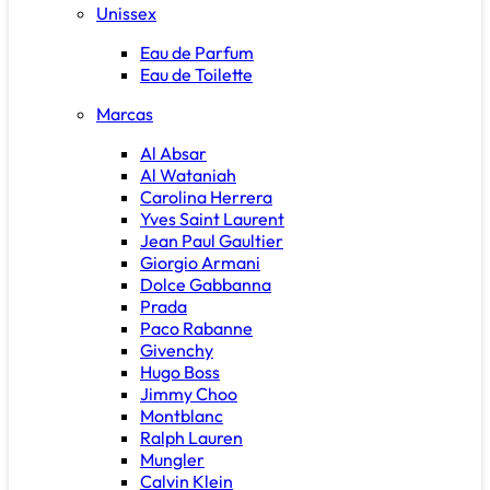
Unissex
Eau de Parfum
Eau de Toilette
Marcas
Al Absar
Al Wataniah
Carolina Herrera
Yves Saint Laurent
Jean Paul Gaultier
Giorgio Armani
Dolce Gabbanna
Prada
Paco Rabanne
Givenchy
Hugo Boss
Jimmy Choo
Montblanc
Ralph Lauren
Mungler
Calvin Klein