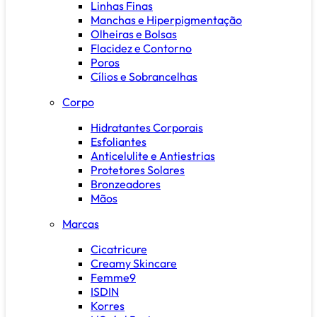
Linhas Finas
Manchas e Hiperpigmentação
Olheiras e Bolsas
Flacidez e Contorno
Poros
Cílios e Sobrancelhas
Corpo
Hidratantes Corporais
Esfoliantes
Anticelulite e Antiestrias
Protetores Solares
Bronzeadores
Mãos
Marcas
Cicatricure
Creamy Skincare
Femme9
ISDIN
Korres