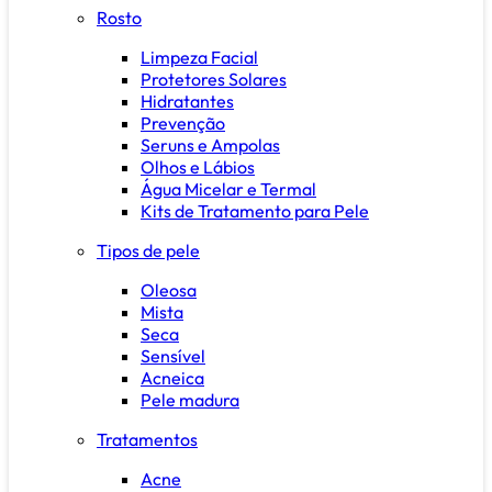
Rosto
Limpeza Facial
Protetores Solares
Hidratantes
Prevenção
Seruns e Ampolas
Olhos e Lábios
Água Micelar e Termal
Kits de Tratamento para Pele
Tipos de pele
Oleosa
Mista
Seca
Sensível
Acneica
Pele madura
Tratamentos
Acne