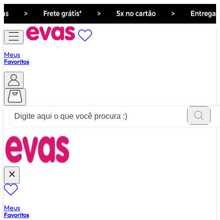
Meus
Favoritos
ver tudo de ""
Meus
Favoritos