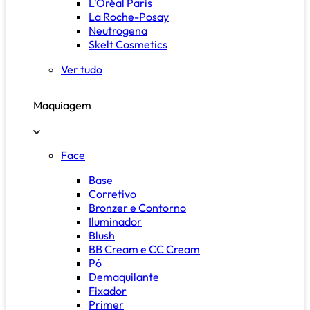
L'Oréal Paris
La Roche-Posay
Neutrogena
Skelt Cosmetics
Ver tudo
Maquiagem
Face
Base
Corretivo
Bronzer e Contorno
Iluminador
Blush
BB Cream e CC Cream
Pó
Demaquilante
Fixador
Primer