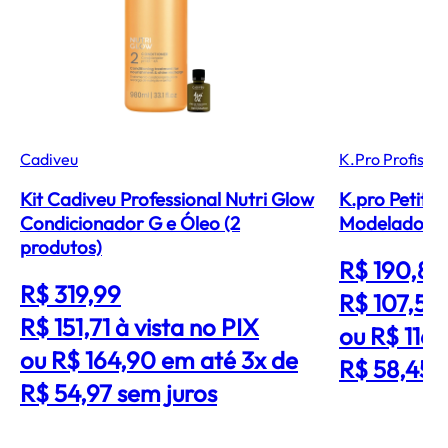
Cadiveu
K.Pro Profissio
Kit Cadiveu Professional Nutri Glow
K.pro Petit S
Condicionador G e Óleo (2
Modelador e
produtos)
R$ 190,89
R$ 319,99
R$ 107,55
R$ 151,71
à vista no PIX
ou R$ 116
ou R$ 164,90 em até 3x de
R$ 58,45 
R$ 54,97 sem juros