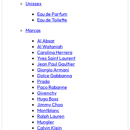
Unissex
Eau de Parfum
Eau de Toilette
Marcas
Al Absar
Al Wataniah
Carolina Herrera
Yves Saint Laurent
Jean Paul Gaultier
Giorgio Armani
Dolce Gabbanna
Prada
Paco Rabanne
Givenchy
Hugo Boss
Jimmy Choo
Montblanc
Ralph Lauren
Mungler
Calvin Klein