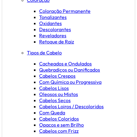
Coloração Permanente
Tonalizantes
Oxidantes
Descolorantes
Reveladores
Retoque de Raiz
Tipos de Cabelo
Cacheados e Ondulados
Quebradiços ou Danificados
Cabelos Crespos
Com Química ou Progressiva
Cabelos Lisos
Oleosos ou Mistos
Cabelos Secos
Cabelos Loiros / Descoloridos
Com Queda
Cabelos Coloridos
Opacos e sem Brilho
Cabelos com Frizz