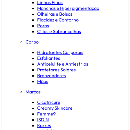
Linhas Finas
Manchas e Hiperpigmentação
Olheiras e Bolsas
Flacidez e Contorno
Poros
Cílios e Sobrancelhas
Corpo
Hidratantes Corporais
Esfoliantes
Anticelulite e Antiestrias
Protetores Solares
Bronzeadores
Mãos
Marcas
Cicatricure
Creamy Skincare
Femme9
ISDIN
Korres