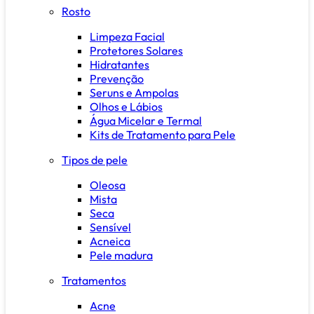
Rosto
Limpeza Facial
Protetores Solares
Hidratantes
Prevenção
Seruns e Ampolas
Olhos e Lábios
Água Micelar e Termal
Kits de Tratamento para Pele
Tipos de pele
Oleosa
Mista
Seca
Sensível
Acneica
Pele madura
Tratamentos
Acne