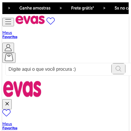
Meus
Favoritos
ver tudo de ""
Meus
Favoritos