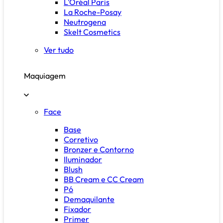
L'Oréal Paris
La Roche-Posay
Neutrogena
Skelt Cosmetics
Ver tudo
Maquiagem
Face
Base
Corretivo
Bronzer e Contorno
Iluminador
Blush
BB Cream e CC Cream
Pó
Demaquilante
Fixador
Primer