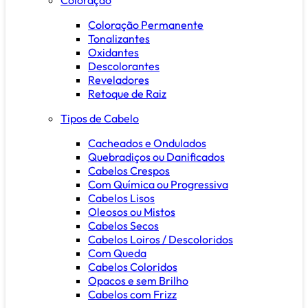
Coloração Permanente
Tonalizantes
Oxidantes
Descolorantes
Reveladores
Retoque de Raiz
Tipos de Cabelo
Cacheados e Ondulados
Quebradiços ou Danificados
Cabelos Crespos
Com Química ou Progressiva
Cabelos Lisos
Oleosos ou Mistos
Cabelos Secos
Cabelos Loiros / Descoloridos
Com Queda
Cabelos Coloridos
Opacos e sem Brilho
Cabelos com Frizz