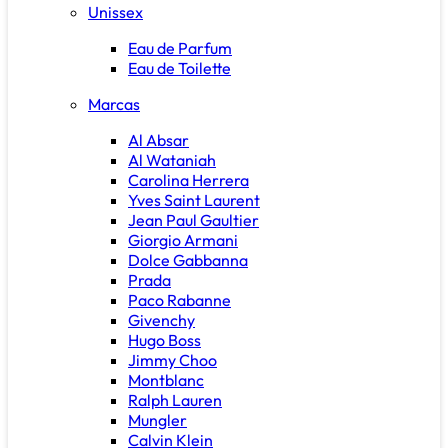
Unissex
Eau de Parfum
Eau de Toilette
Marcas
Al Absar
Al Wataniah
Carolina Herrera
Yves Saint Laurent
Jean Paul Gaultier
Giorgio Armani
Dolce Gabbanna
Prada
Paco Rabanne
Givenchy
Hugo Boss
Jimmy Choo
Montblanc
Ralph Lauren
Mungler
Calvin Klein