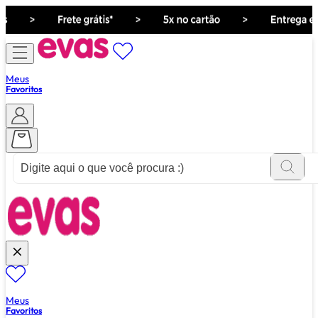
Meus
Favoritos
ver tudo de ""
Meus
Favoritos