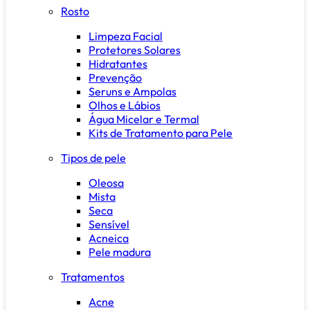
Rosto
Limpeza Facial
Protetores Solares
Hidratantes
Prevenção
Seruns e Ampolas
Olhos e Lábios
Água Micelar e Termal
Kits de Tratamento para Pele
Tipos de pele
Oleosa
Mista
Seca
Sensível
Acneica
Pele madura
Tratamentos
Acne