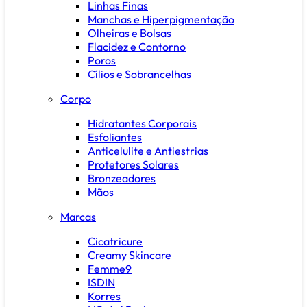
Linhas Finas
Manchas e Hiperpigmentação
Olheiras e Bolsas
Flacidez e Contorno
Poros
Cílios e Sobrancelhas
Corpo
Hidratantes Corporais
Esfoliantes
Anticelulite e Antiestrias
Protetores Solares
Bronzeadores
Mãos
Marcas
Cicatricure
Creamy Skincare
Femme9
ISDIN
Korres