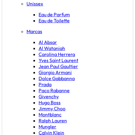
Unissex
Eau de Parfum
Eau de Toilette
Marcas
Al Absar
Al Wataniah
Carolina Herrera
Yves Saint Laurent
Jean Paul Gaultier
Giorgio Armani
Dolce Gabbanna
Prada
Paco Rabanne
Givenchy
Hugo Boss
Jimmy Choo
Montblanc
Ralph Lauren
Mungler
Calvin Klein