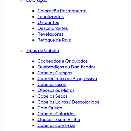
Coloração Permanente
Tonalizantes
Oxidantes
Descolorantes
Reveladores
Retoque de Raiz
Tipos de Cabelo
Cacheados e Ondulados
Quebradiços ou Danificados
Cabelos Crespos
Com Química ou Progressiva
Cabelos Lisos
Oleosos ou Mistos
Cabelos Secos
Cabelos Loiros / Descoloridos
Com Queda
Cabelos Coloridos
Opacos e sem Brilho
Cabelos com Frizz