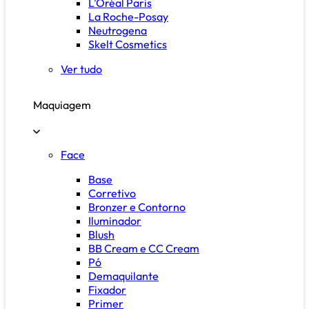
L'Oréal Paris
La Roche-Posay
Neutrogena
Skelt Cosmetics
Ver tudo
Maquiagem
Face
Base
Corretivo
Bronzer e Contorno
Iluminador
Blush
BB Cream e CC Cream
Pó
Demaquilante
Fixador
Primer