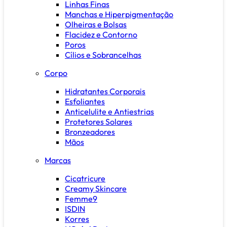
Linhas Finas
Manchas e Hiperpigmentação
Olheiras e Bolsas
Flacidez e Contorno
Poros
Cílios e Sobrancelhas
Corpo
Hidratantes Corporais
Esfoliantes
Anticelulite e Antiestrias
Protetores Solares
Bronzeadores
Mãos
Marcas
Cicatricure
Creamy Skincare
Femme9
ISDIN
Korres