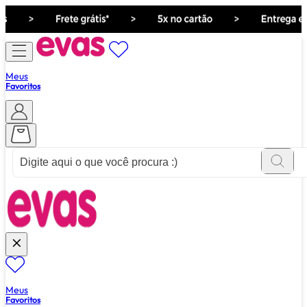
Meus
Favoritos
ver tudo de ""
Meus
Favoritos