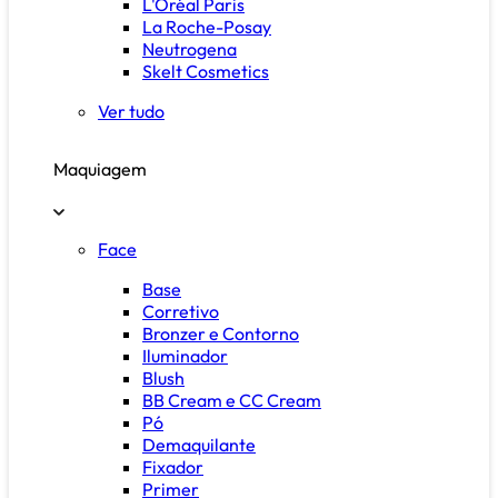
L'Oréal Paris
La Roche-Posay
Neutrogena
Skelt Cosmetics
Ver tudo
Maquiagem
Face
Base
Corretivo
Bronzer e Contorno
Iluminador
Blush
BB Cream e CC Cream
Pó
Demaquilante
Fixador
Primer