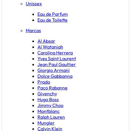
Unissex
Eau de Parfum
Eau de Toilette
Marcas
Al Absar
Al Wataniah
Carolina Herrera
Yves Saint Laurent
Jean Paul Gaultier
Giorgio Armani
Dolce Gabbanna
Prada
Paco Rabanne
Givenchy
Hugo Boss
Jimmy Choo
Montblanc
Ralph Lauren
Mungler
Calvin Klein