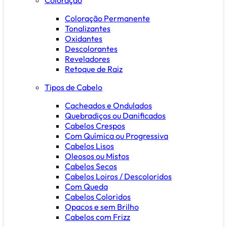
Coloração Permanente
Tonalizantes
Oxidantes
Descolorantes
Reveladores
Retoque de Raiz
Tipos de Cabelo
Cacheados e Ondulados
Quebradiços ou Danificados
Cabelos Crespos
Com Química ou Progressiva
Cabelos Lisos
Oleosos ou Mistos
Cabelos Secos
Cabelos Loiros / Descoloridos
Com Queda
Cabelos Coloridos
Opacos e sem Brilho
Cabelos com Frizz