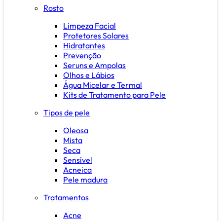
Rosto
Limpeza Facial
Protetores Solares
Hidratantes
Prevenção
Seruns e Ampolas
Olhos e Lábios
Água Micelar e Termal
Kits de Tratamento para Pele
Tipos de pele
Oleosa
Mista
Seca
Sensível
Acneica
Pele madura
Tratamentos
Acne