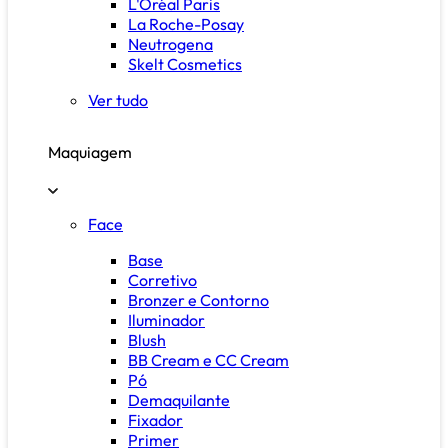
L'Oréal Paris
La Roche-Posay
Neutrogena
Skelt Cosmetics
Ver tudo
Maquiagem
Face
Base
Corretivo
Bronzer e Contorno
Iluminador
Blush
BB Cream e CC Cream
Pó
Demaquilante
Fixador
Primer