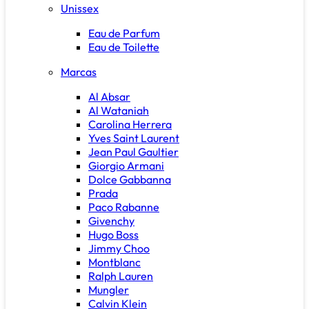
Unissex
Eau de Parfum
Eau de Toilette
Marcas
Al Absar
Al Wataniah
Carolina Herrera
Yves Saint Laurent
Jean Paul Gaultier
Giorgio Armani
Dolce Gabbanna
Prada
Paco Rabanne
Givenchy
Hugo Boss
Jimmy Choo
Montblanc
Ralph Lauren
Mungler
Calvin Klein