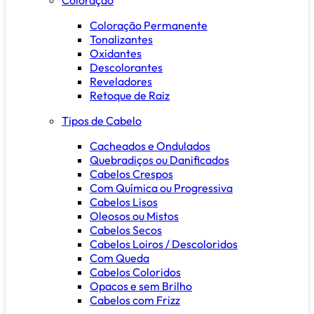
Coloração Permanente
Tonalizantes
Oxidantes
Descolorantes
Reveladores
Retoque de Raiz
Tipos de Cabelo
Cacheados e Ondulados
Quebradiços ou Danificados
Cabelos Crespos
Com Química ou Progressiva
Cabelos Lisos
Oleosos ou Mistos
Cabelos Secos
Cabelos Loiros / Descoloridos
Com Queda
Cabelos Coloridos
Opacos e sem Brilho
Cabelos com Frizz