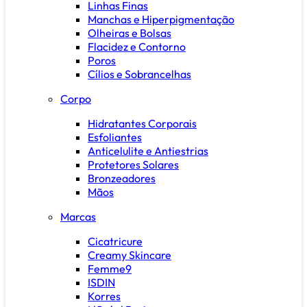
Linhas Finas
Manchas e Hiperpigmentação
Olheiras e Bolsas
Flacidez e Contorno
Poros
Cílios e Sobrancelhas
Corpo
Hidratantes Corporais
Esfoliantes
Anticelulite e Antiestrias
Protetores Solares
Bronzeadores
Mãos
Marcas
Cicatricure
Creamy Skincare
Femme9
ISDIN
Korres