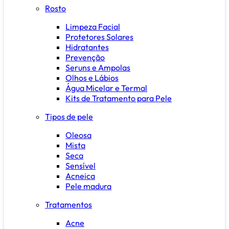
Rosto
Limpeza Facial
Protetores Solares
Hidratantes
Prevenção
Seruns e Ampolas
Olhos e Lábios
Água Micelar e Termal
Kits de Tratamento para Pele
Tipos de pele
Oleosa
Mista
Seca
Sensível
Acneica
Pele madura
Tratamentos
Acne