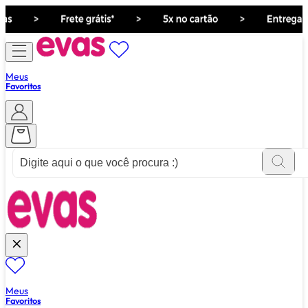
Meus
Favoritos
ver tudo de ""
Meus
Favoritos