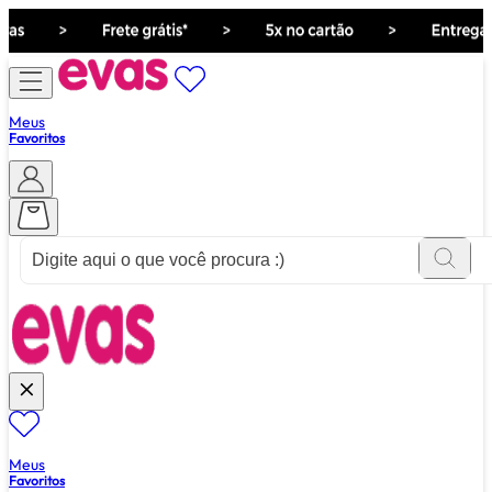
Meus
Favoritos
ver tudo de ""
Meus
Favoritos