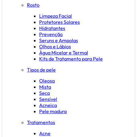
Rosto
Limpeza Facial
Protetores Solares
Hidratantes
Prevenção
Seruns e Ampolas
Olhos e Lábios
Água Micelar e Termal
Kits de Tratamento para Pele
Tipos de pele
Oleosa
Mista
Seca
Sensível
Acneica
Pele madura
Tratamentos
Acne