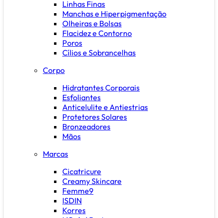
Linhas Finas
Manchas e Hiperpigmentação
Olheiras e Bolsas
Flacidez e Contorno
Poros
Cílios e Sobrancelhas
Corpo
Hidratantes Corporais
Esfoliantes
Anticelulite e Antiestrias
Protetores Solares
Bronzeadores
Mãos
Marcas
Cicatricure
Creamy Skincare
Femme9
ISDIN
Korres