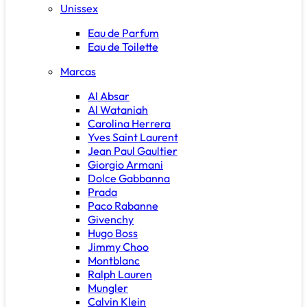
Unissex
Eau de Parfum
Eau de Toilette
Marcas
Al Absar
Al Wataniah
Carolina Herrera
Yves Saint Laurent
Jean Paul Gaultier
Giorgio Armani
Dolce Gabbanna
Prada
Paco Rabanne
Givenchy
Hugo Boss
Jimmy Choo
Montblanc
Ralph Lauren
Mungler
Calvin Klein