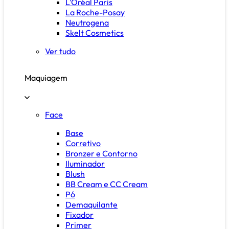
L'Oréal Paris
La Roche-Posay
Neutrogena
Skelt Cosmetics
Ver tudo
Maquiagem
Face
Base
Corretivo
Bronzer e Contorno
Iluminador
Blush
BB Cream e CC Cream
Pó
Demaquilante
Fixador
Primer