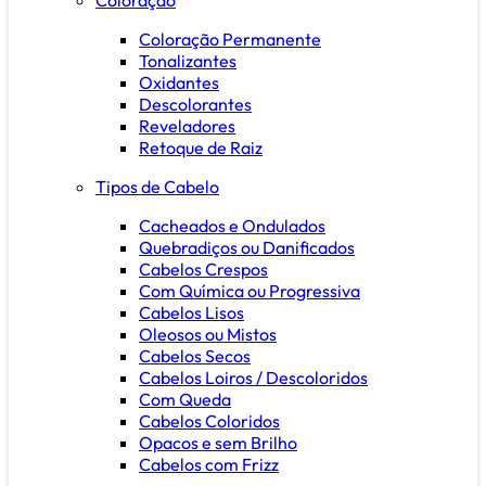
Coloração Permanente
Tonalizantes
Oxidantes
Descolorantes
Reveladores
Retoque de Raiz
Tipos de Cabelo
Cacheados e Ondulados
Quebradiços ou Danificados
Cabelos Crespos
Com Química ou Progressiva
Cabelos Lisos
Oleosos ou Mistos
Cabelos Secos
Cabelos Loiros / Descoloridos
Com Queda
Cabelos Coloridos
Opacos e sem Brilho
Cabelos com Frizz