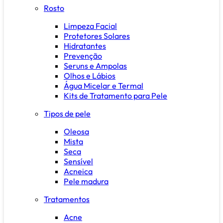
Rosto
Limpeza Facial
Protetores Solares
Hidratantes
Prevenção
Seruns e Ampolas
Olhos e Lábios
Água Micelar e Termal
Kits de Tratamento para Pele
Tipos de pele
Oleosa
Mista
Seca
Sensível
Acneica
Pele madura
Tratamentos
Acne