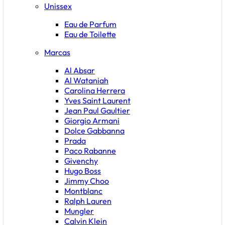
Unissex
Eau de Parfum
Eau de Toilette
Marcas
Al Absar
Al Wataniah
Carolina Herrera
Yves Saint Laurent
Jean Paul Gaultier
Giorgio Armani
Dolce Gabbanna
Prada
Paco Rabanne
Givenchy
Hugo Boss
Jimmy Choo
Montblanc
Ralph Lauren
Mungler
Calvin Klein