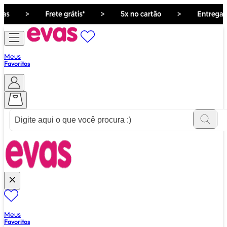
Meus
Favoritos
ver tudo de ""
Meus
Favoritos