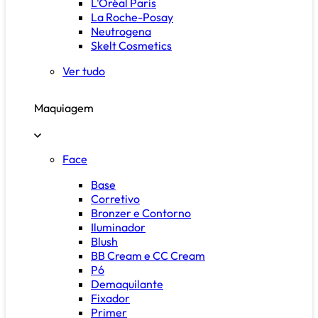
L'Oréal Paris
La Roche-Posay
Neutrogena
Skelt Cosmetics
Ver tudo
Maquiagem
Face
Base
Corretivo
Bronzer e Contorno
Iluminador
Blush
BB Cream e CC Cream
Pó
Demaquilante
Fixador
Primer