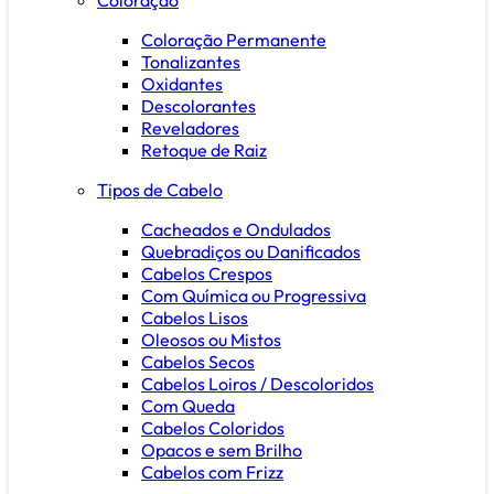
Coloração Permanente
Tonalizantes
Oxidantes
Descolorantes
Reveladores
Retoque de Raiz
Tipos de Cabelo
Cacheados e Ondulados
Quebradiços ou Danificados
Cabelos Crespos
Com Química ou Progressiva
Cabelos Lisos
Oleosos ou Mistos
Cabelos Secos
Cabelos Loiros / Descoloridos
Com Queda
Cabelos Coloridos
Opacos e sem Brilho
Cabelos com Frizz