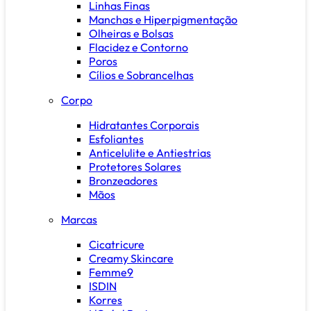
Linhas Finas
Manchas e Hiperpigmentação
Olheiras e Bolsas
Flacidez e Contorno
Poros
Cílios e Sobrancelhas
Corpo
Hidratantes Corporais
Esfoliantes
Anticelulite e Antiestrias
Protetores Solares
Bronzeadores
Mãos
Marcas
Cicatricure
Creamy Skincare
Femme9
ISDIN
Korres