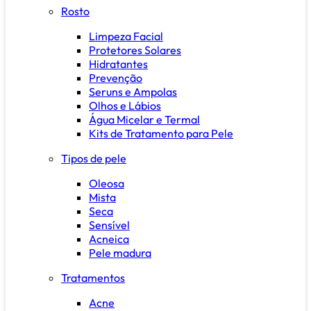
Rosto
Limpeza Facial
Protetores Solares
Hidratantes
Prevenção
Seruns e Ampolas
Olhos e Lábios
Água Micelar e Termal
Kits de Tratamento para Pele
Tipos de pele
Oleosa
Mista
Seca
Sensível
Acneica
Pele madura
Tratamentos
Acne