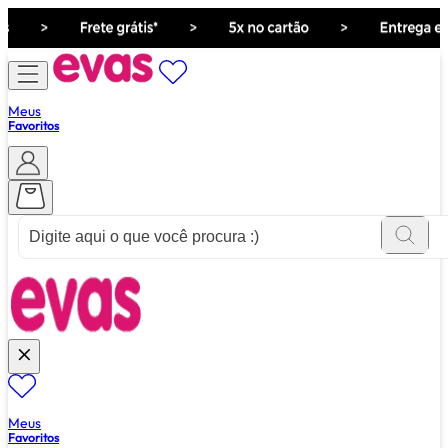
Meus
Favoritos
ver tudo de ""
Meus
Favoritos