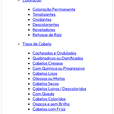
Coloração Permanente
Tonalizantes
Oxidantes
Descolorantes
Reveladores
Retoque de Raiz
Tipos de Cabelo
Cacheados e Ondulados
Quebradiços ou Danificados
Cabelos Crespos
Com Química ou Progressiva
Cabelos Lisos
Oleosos ou Mistos
Cabelos Secos
Cabelos Loiros / Descoloridos
Com Queda
Cabelos Coloridos
Opacos e sem Brilho
Cabelos com Frizz