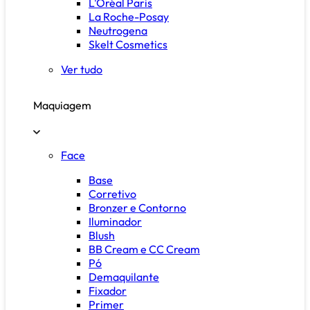
L'Oréal Paris
La Roche-Posay
Neutrogena
Skelt Cosmetics
Ver tudo
Maquiagem
Face
Base
Corretivo
Bronzer e Contorno
Iluminador
Blush
BB Cream e CC Cream
Pó
Demaquilante
Fixador
Primer