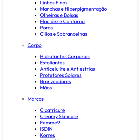
Linhas Finas
Manchas e Hiperpigmentação
Olheiras e Bolsas
Flacidez e Contorno
Poros
Cílios e Sobrancelhas
Corpo
Hidratantes Corporais
Esfoliantes
Anticelulite e Antiestrias
Protetores Solares
Bronzeadores
Mãos
Marcas
Cicatricure
Creamy Skincare
Femme9
ISDIN
Korres