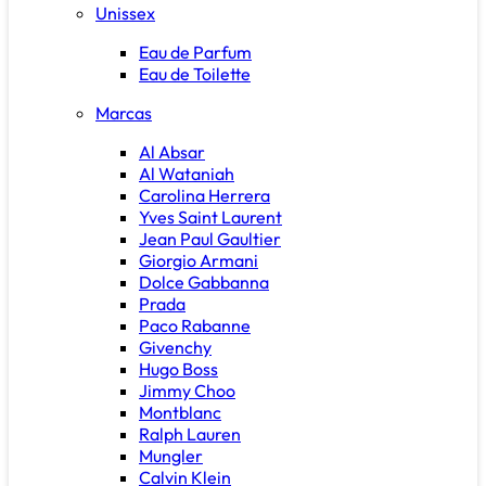
Unissex
Eau de Parfum
Eau de Toilette
Marcas
Al Absar
Al Wataniah
Carolina Herrera
Yves Saint Laurent
Jean Paul Gaultier
Giorgio Armani
Dolce Gabbanna
Prada
Paco Rabanne
Givenchy
Hugo Boss
Jimmy Choo
Montblanc
Ralph Lauren
Mungler
Calvin Klein