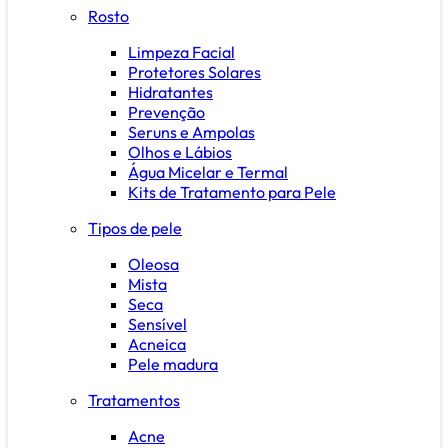
Rosto
Limpeza Facial
Protetores Solares
Hidratantes
Prevenção
Seruns e Ampolas
Olhos e Lábios
Água Micelar e Termal
Kits de Tratamento para Pele
Tipos de pele
Oleosa
Mista
Seca
Sensível
Acneica
Pele madura
Tratamentos
Acne