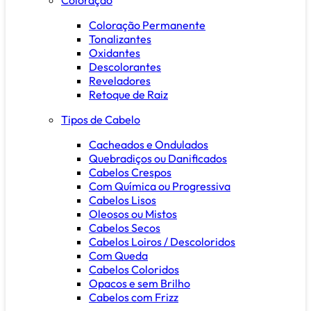
Coloração Permanente
Tonalizantes
Oxidantes
Descolorantes
Reveladores
Retoque de Raiz
Tipos de Cabelo
Cacheados e Ondulados
Quebradiços ou Danificados
Cabelos Crespos
Com Química ou Progressiva
Cabelos Lisos
Oleosos ou Mistos
Cabelos Secos
Cabelos Loiros / Descoloridos
Com Queda
Cabelos Coloridos
Opacos e sem Brilho
Cabelos com Frizz