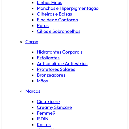
Linhas Finas
Manchas e Hiperpigmentação
Olheiras e Bolsas
Flacidez e Contorno
Poros
Cílios e Sobrancelhas
Corpo
Hidratantes Corporais
Esfoliantes
Anticelulite e Antiestrias
Protetores Solares
Bronzeadores
Mãos
Marcas
Cicatricure
Creamy Skincare
Femme9
ISDIN
Korres