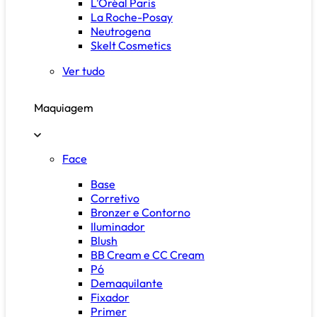
L'Oréal Paris
La Roche-Posay
Neutrogena
Skelt Cosmetics
Ver tudo
Maquiagem
Face
Base
Corretivo
Bronzer e Contorno
Iluminador
Blush
BB Cream e CC Cream
Pó
Demaquilante
Fixador
Primer