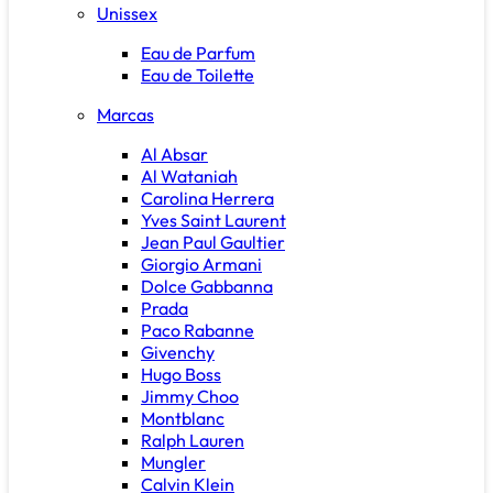
Unissex
Eau de Parfum
Eau de Toilette
Marcas
Al Absar
Al Wataniah
Carolina Herrera
Yves Saint Laurent
Jean Paul Gaultier
Giorgio Armani
Dolce Gabbanna
Prada
Paco Rabanne
Givenchy
Hugo Boss
Jimmy Choo
Montblanc
Ralph Lauren
Mungler
Calvin Klein