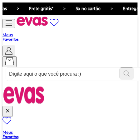
Meus
Favoritos
ver tudo de ""
Meus
Favoritos