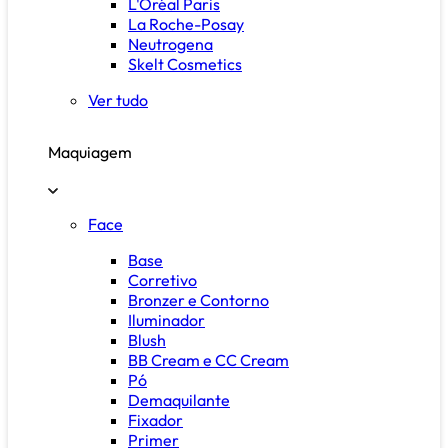
L'Oréal Paris
La Roche-Posay
Neutrogena
Skelt Cosmetics
Ver tudo
Maquiagem
Face
Base
Corretivo
Bronzer e Contorno
Iluminador
Blush
BB Cream e CC Cream
Pó
Demaquilante
Fixador
Primer