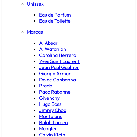
Unissex
Eau de Parfum
Eau de Toilette
Marcas
Al Absar
Al Wataniah
Carolina Herrera
Yves Saint Laurent
Jean Paul Gaultier
Giorgio Armani
Dolce Gabbanna
Prada
Paco Rabanne
Givenchy
Hugo Boss
Jimmy Choo
Montblanc
Ralph Lauren
Mungler
Calvin Klein