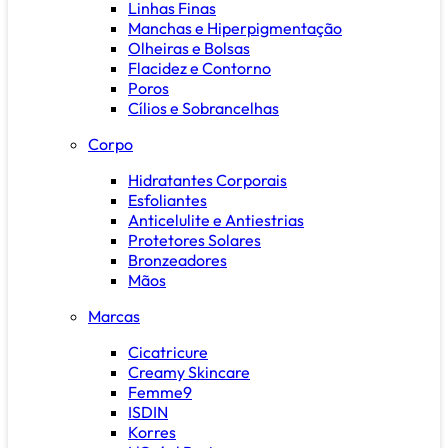
Linhas Finas
Manchas e Hiperpigmentação
Olheiras e Bolsas
Flacidez e Contorno
Poros
Cílios e Sobrancelhas
Corpo
Hidratantes Corporais
Esfoliantes
Anticelulite e Antiestrias
Protetores Solares
Bronzeadores
Mãos
Marcas
Cicatricure
Creamy Skincare
Femme9
ISDIN
Korres