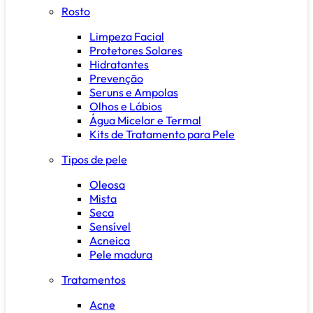
Rosto
Limpeza Facial
Protetores Solares
Hidratantes
Prevenção
Seruns e Ampolas
Olhos e Lábios
Água Micelar e Termal
Kits de Tratamento para Pele
Tipos de pele
Oleosa
Mista
Seca
Sensível
Acneica
Pele madura
Tratamentos
Acne