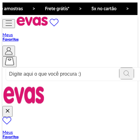
Meus
Favoritos
ver tudo de ""
Meus
Favoritos