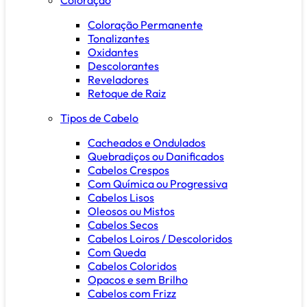
Coloração Permanente
Tonalizantes
Oxidantes
Descolorantes
Reveladores
Retoque de Raiz
Tipos de Cabelo
Cacheados e Ondulados
Quebradiços ou Danificados
Cabelos Crespos
Com Química ou Progressiva
Cabelos Lisos
Oleosos ou Mistos
Cabelos Secos
Cabelos Loiros / Descoloridos
Com Queda
Cabelos Coloridos
Opacos e sem Brilho
Cabelos com Frizz