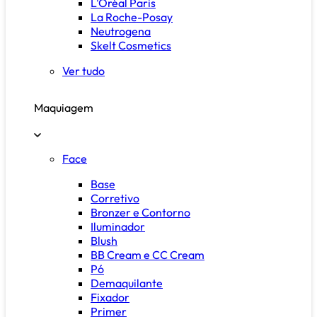
L'Oréal Paris
La Roche-Posay
Neutrogena
Skelt Cosmetics
Ver tudo
Maquiagem
Face
Base
Corretivo
Bronzer e Contorno
Iluminador
Blush
BB Cream e CC Cream
Pó
Demaquilante
Fixador
Primer