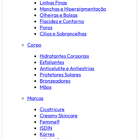
Linhas Finas
Manchas e Hiperpigmentação
Olheiras e Bolsas
Flacidez e Contorno
Poros
Cílios e Sobrancelhas
Corpo
Hidratantes Corporais
Esfoliantes
Anticelulite e Antiestrias
Protetores Solares
Bronzeadores
Mãos
Marcas
Cicatricure
Creamy Skincare
Femme9
ISDIN
Korres