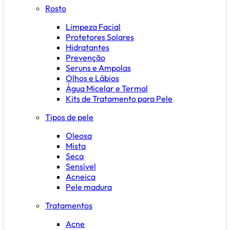
Rosto
Limpeza Facial
Protetores Solares
Hidratantes
Prevenção
Seruns e Ampolas
Olhos e Lábios
Água Micelar e Termal
Kits de Tratamento para Pele
Tipos de pele
Oleosa
Mista
Seca
Sensível
Acneica
Pele madura
Tratamentos
Acne