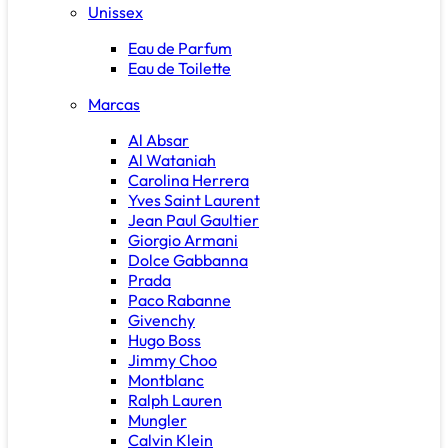
Unissex
Eau de Parfum
Eau de Toilette
Marcas
Al Absar
Al Wataniah
Carolina Herrera
Yves Saint Laurent
Jean Paul Gaultier
Giorgio Armani
Dolce Gabbanna
Prada
Paco Rabanne
Givenchy
Hugo Boss
Jimmy Choo
Montblanc
Ralph Lauren
Mungler
Calvin Klein