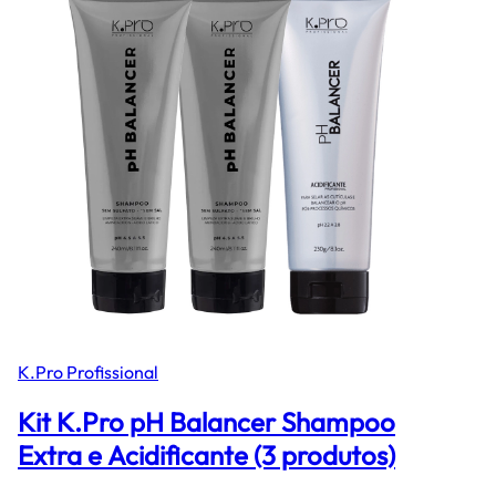
K.Pro Profissional
Kit K.Pro pH Balancer Shampoo
Extra e Acidificante (3 produtos)