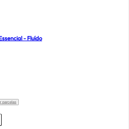
ssencial - Fluído
l
Ver parcelas