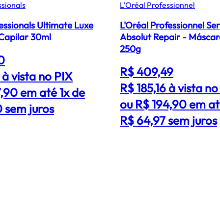
ssionals
L'Oréal Professionnel
essionals Ultimate Luxe
L'Oréal Professionnel Se
 Capilar 30ml
Absolut Repair - Máscar
250g
0
R$ 409,49
1
à vista no PIX
R$ 185,16
à vista no
,90 em até 1x de
ou R$ 194,90 em at
 sem juros
R$ 64,97 sem juros