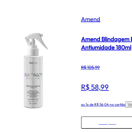
Amend
Amend Blindagem E
Antiumidade 180m
R$ 105,99
R$ 58,99
ou
1x de R$ 56,04
no cartão
Comprar