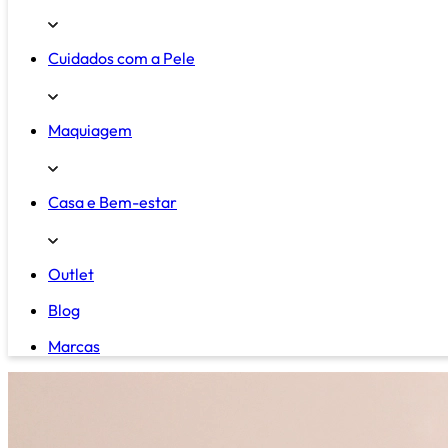
Cuidados com a Pele
Maquiagem
Casa e Bem-estar
Outlet
Blog
Marcas