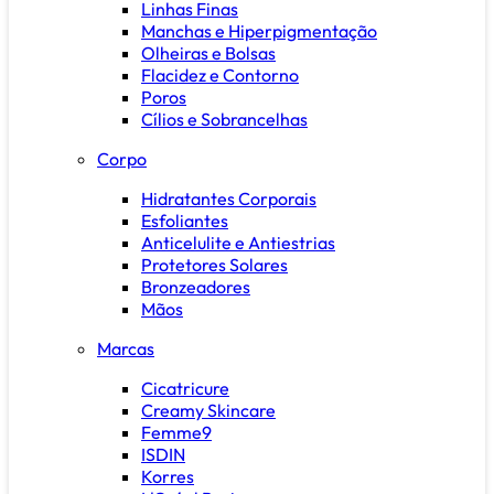
Linhas Finas
Manchas e Hiperpigmentação
Olheiras e Bolsas
Flacidez e Contorno
Poros
Cílios e Sobrancelhas
Corpo
Hidratantes Corporais
Esfoliantes
Anticelulite e Antiestrias
Protetores Solares
Bronzeadores
Mãos
Marcas
Cicatricure
Creamy Skincare
Femme9
ISDIN
Korres