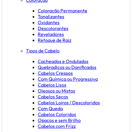
Coloração Permanente
Tonalizantes
Oxidantes
Descolorantes
Reveladores
Retoque de Raiz
Tipos de Cabelo
Cacheados e Ondulados
Quebradiços ou Danificados
Cabelos Crespos
Com Química ou Progressiva
Cabelos Lisos
Oleosos ou Mistos
Cabelos Secos
Cabelos Loiros / Descoloridos
Com Queda
Cabelos Coloridos
Opacos e sem Brilho
Cabelos com Frizz