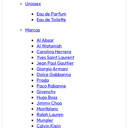
Unissex
Eau de Parfum
Eau de Toilette
Marcas
Al Absar
Al Wataniah
Carolina Herrera
Yves Saint Laurent
Jean Paul Gaultier
Giorgio Armani
Dolce Gabbanna
Prada
Paco Rabanne
Givenchy
Hugo Boss
Jimmy Choo
Montblanc
Ralph Lauren
Mungler
Calvin Klein