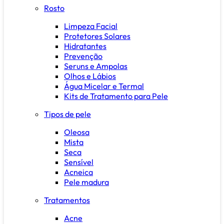
Rosto
Limpeza Facial
Protetores Solares
Hidratantes
Prevenção
Seruns e Ampolas
Olhos e Lábios
Água Micelar e Termal
Kits de Tratamento para Pele
Tipos de pele
Oleosa
Mista
Seca
Sensível
Acneica
Pele madura
Tratamentos
Acne