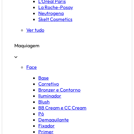
L'Oréal Paris
La Roche-Posay
Neutrogena
Skelt Cosmetics
Ver tudo
Maquiagem
Face
Base
Corretivo
Bronzer e Contorno
Iluminador
Blush
BB Cream e CC Cream
Pó
Demaquilante
Fixador
Primer