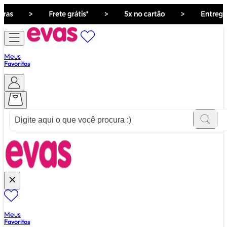
Meus
Favoritos
ver tudo de ""
Meus
Favoritos