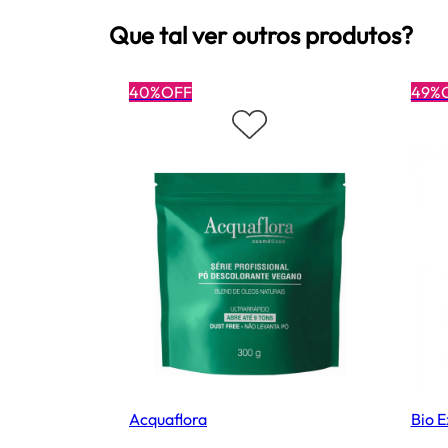
Que tal ver outros produtos?
40%OFF
49%
Acquaflora
Bio E