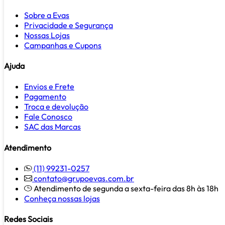
Sobre a Evas
Privacidade e Segurança
Nossas Lojas
Campanhas e Cupons
Ajuda
Envios e Frete
Pagamento
Troca e devolução
Fale Conosco
SAC das Marcas
Atendimento
(11) 99231-0257
contato@grupoevas.com.br
Atendimento de segunda a sexta-feira das 8h às 18h
Conheça nossas lojas
Redes Sociais