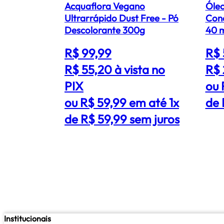
Acquaflora Vegano
Óleo
Ultrarrápido Dust Free - Pó
Conc
Descolorante 300g
40 
R$ 99,99
R$ 
R$ 55,20
à vista no
R$ 
PIX
ou 
ou R$ 59,99 em até 1x
de 
de R$ 59,99 sem juros
Institucionais