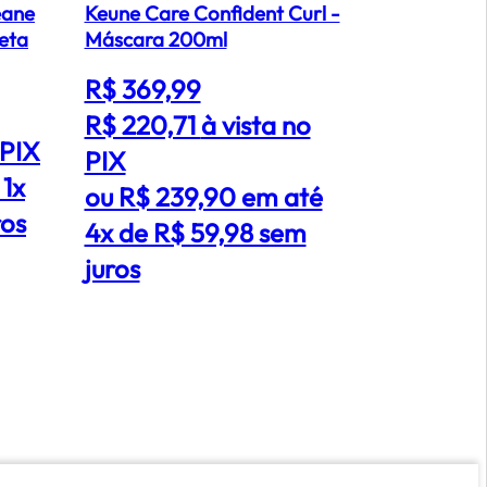
éane
Keune Care Confident Curl -
Payot Alta
leta
Máscara 200ml
- Base Líq
R$ 369,99
R$ 101,9
R$ 220,71
à vista no
R$ 59,8
 PIX
PIX
PIX
 1x
ou R$ 239,90 em até
ou R$ 64
ros
4x de R$ 59,98 sem
de R$ 64
juros