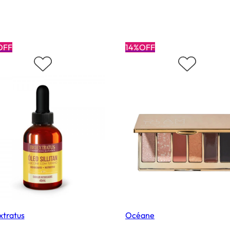
OFF
14%OFF
xtratus
Océane