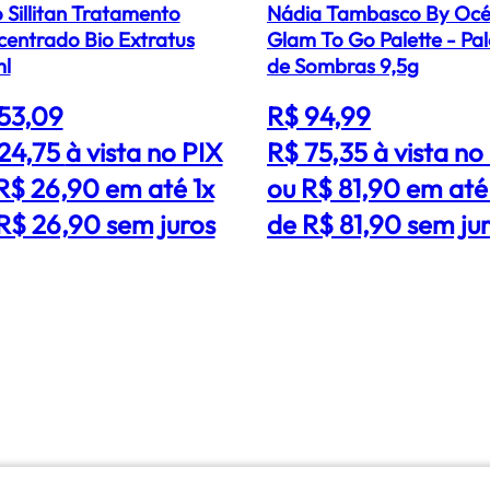
 Sillitan Tratamento
Nádia Tambasco By Oc
entrado Bio Extratus
Glam To Go Palette - Pa
ml
de Sombras 9,5g
53,09
R$ 94,99
24,75
à vista no PIX
R$ 75,35
à vista no
R$ 26,90 em até 1x
ou R$ 81,90 em até
R$ 26,90 sem juros
de R$ 81,90 sem ju