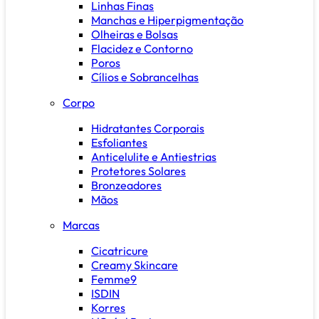
Linhas Finas
Manchas e Hiperpigmentação
Olheiras e Bolsas
Flacidez e Contorno
Poros
Cílios e Sobrancelhas
Corpo
Hidratantes Corporais
Esfoliantes
Anticelulite e Antiestrias
Protetores Solares
Bronzeadores
Mãos
Marcas
Cicatricure
Creamy Skincare
Femme9
ISDIN
Korres