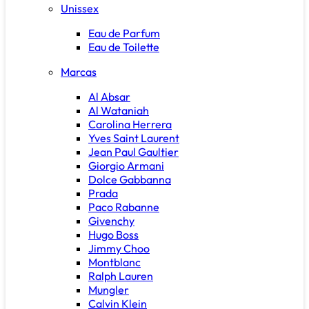
Unissex
Eau de Parfum
Eau de Toilette
Marcas
Al Absar
Al Wataniah
Carolina Herrera
Yves Saint Laurent
Jean Paul Gaultier
Giorgio Armani
Dolce Gabbanna
Prada
Paco Rabanne
Givenchy
Hugo Boss
Jimmy Choo
Montblanc
Ralph Lauren
Mungler
Calvin Klein