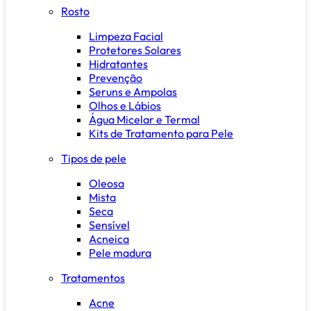
Rosto
Limpeza Facial
Protetores Solares
Hidratantes
Prevenção
Seruns e Ampolas
Olhos e Lábios
Água Micelar e Termal
Kits de Tratamento para Pele
Tipos de pele
Oleosa
Mista
Seca
Sensível
Acneica
Pele madura
Tratamentos
Acne