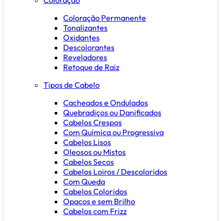
Coloração Permanente
Tonalizantes
Oxidantes
Descolorantes
Reveladores
Retoque de Raiz
Tipos de Cabelo
Cacheados e Ondulados
Quebradiços ou Danificados
Cabelos Crespos
Com Química ou Progressiva
Cabelos Lisos
Oleosos ou Mistos
Cabelos Secos
Cabelos Loiros / Descoloridos
Com Queda
Cabelos Coloridos
Opacos e sem Brilho
Cabelos com Frizz