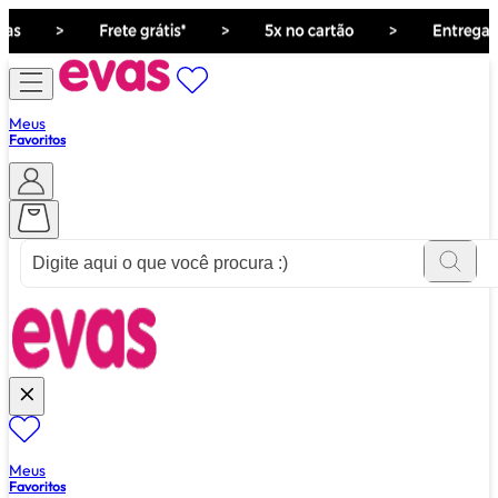
Meus
Favoritos
ver tudo de ""
Meus
Favoritos