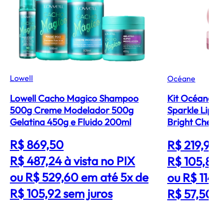
Lowell
Océane
Lowell Cacho Magico Shampoo
Kit Océane 
500g Creme Modelador 500g
Sparkle Lip B
Gelatina 450g e Fluido 200ml
Bright Cherr
R$ 869,50
R$ 219,99
R$ 487,24
à vista no PIX
R$ 105,8
ou R$ 529,60 em até 5x de
ou R$ 114,
R$ 105,92 sem juros
R$ 57,50 