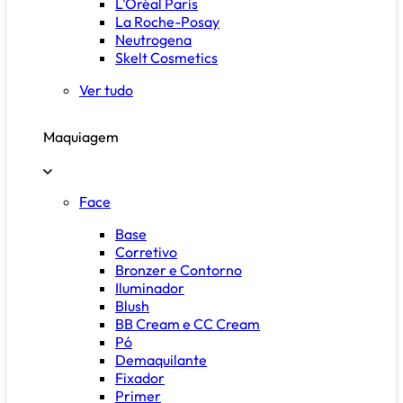
L'Oréal Paris
La Roche-Posay
Neutrogena
Skelt Cosmetics
Ver tudo
Maquiagem
Face
Base
Corretivo
Bronzer e Contorno
Iluminador
Blush
BB Cream e CC Cream
Pó
Demaquilante
Fixador
Primer