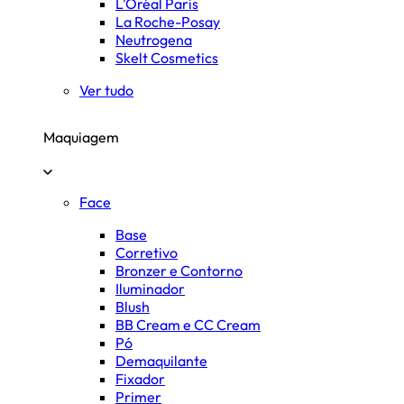
L'Oréal Paris
La Roche-Posay
Neutrogena
Skelt Cosmetics
Ver tudo
Maquiagem
Face
Base
Corretivo
Bronzer e Contorno
Iluminador
Blush
BB Cream e CC Cream
Pó
Demaquilante
Fixador
Primer