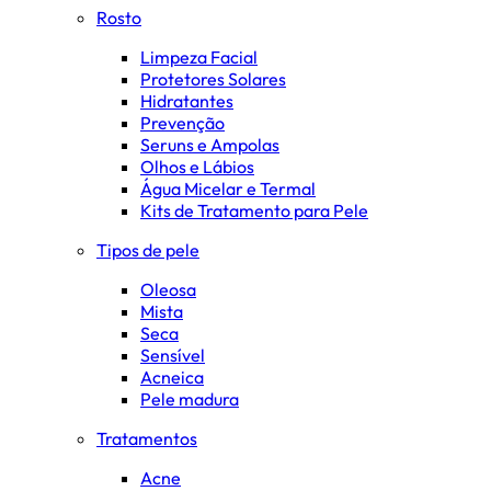
Rosto
Limpeza Facial
Protetores Solares
Hidratantes
Prevenção
Seruns e Ampolas
Olhos e Lábios
Água Micelar e Termal
Kits de Tratamento para Pele
Tipos de pele
Oleosa
Mista
Seca
Sensível
Acneica
Pele madura
Tratamentos
Acne