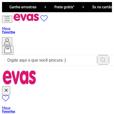
Meus
Favoritos
ver tudo de ""
Meus
Favoritos