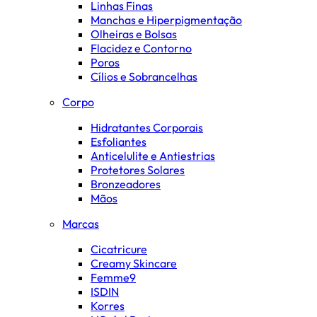
Linhas Finas
Manchas e Hiperpigmentação
Olheiras e Bolsas
Flacidez e Contorno
Poros
Cílios e Sobrancelhas
Corpo
Hidratantes Corporais
Esfoliantes
Anticelulite e Antiestrias
Protetores Solares
Bronzeadores
Mãos
Marcas
Cicatricure
Creamy Skincare
Femme9
ISDIN
Korres