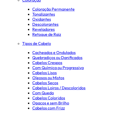
Coloração Permanente
Tonalizantes
Oxidantes
Descolorantes
Reveladores
Retoque de Raiz
Tipos de Cabelo
Cacheados e Ondulados
Quebradiços ou Danificados
Cabelos Crespos
Com Química ou Progressiva
Cabelos Lisos
Oleosos ou Mistos
Cabelos Secos
Cabelos Loiros / Descoloridos
Com Queda
Cabelos Coloridos
Opacos e sem Brilho
Cabelos com Frizz