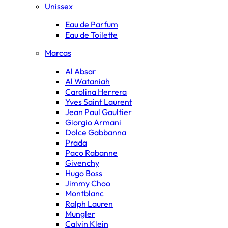
Unissex
Eau de Parfum
Eau de Toilette
Marcas
Al Absar
Al Wataniah
Carolina Herrera
Yves Saint Laurent
Jean Paul Gaultier
Giorgio Armani
Dolce Gabbanna
Prada
Paco Rabanne
Givenchy
Hugo Boss
Jimmy Choo
Montblanc
Ralph Lauren
Mungler
Calvin Klein