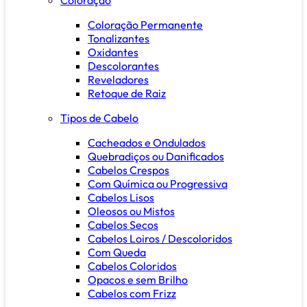
Coloração Permanente
Tonalizantes
Oxidantes
Descolorantes
Reveladores
Retoque de Raiz
Tipos de Cabelo
Cacheados e Ondulados
Quebradiços ou Danificados
Cabelos Crespos
Com Química ou Progressiva
Cabelos Lisos
Oleosos ou Mistos
Cabelos Secos
Cabelos Loiros / Descoloridos
Com Queda
Cabelos Coloridos
Opacos e sem Brilho
Cabelos com Frizz