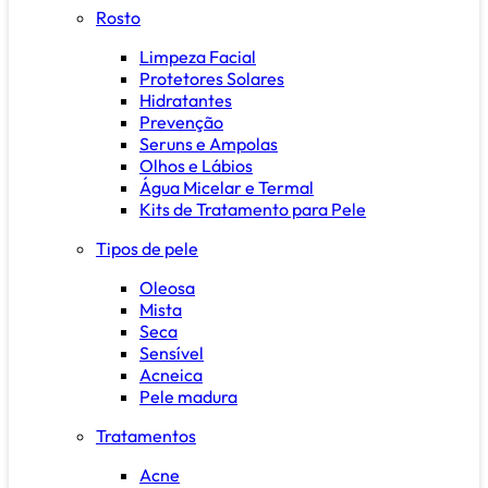
Rosto
Limpeza Facial
Protetores Solares
Hidratantes
Prevenção
Seruns e Ampolas
Olhos e Lábios
Água Micelar e Termal
Kits de Tratamento para Pele
Tipos de pele
Oleosa
Mista
Seca
Sensível
Acneica
Pele madura
Tratamentos
Acne