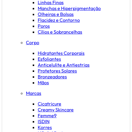
Linhas Finas
Manchas e Hiperpigmentação
Olheiras e Bolsas
Flacidez e Contorno
Poros
Cílios e Sobrancelhas
Corpo
Hidratantes Corporais
Esfoliantes
Anticelulite e Antiestrias
Protetores Solares
Bronzeadores
Mãos
Marcas
Cicatricure
Creamy Skincare
Femme9
ISDIN
Korres