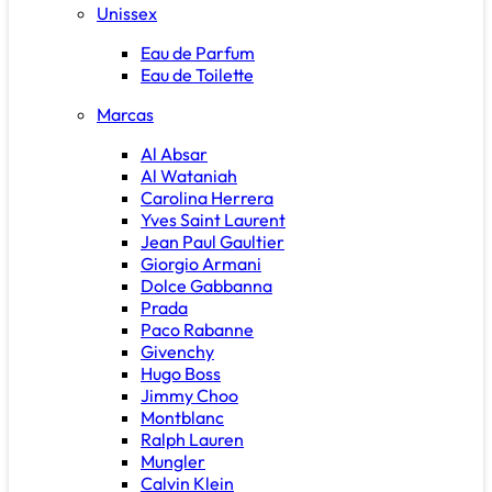
Unissex
Eau de Parfum
Eau de Toilette
Marcas
Al Absar
Al Wataniah
Carolina Herrera
Yves Saint Laurent
Jean Paul Gaultier
Giorgio Armani
Dolce Gabbanna
Prada
Paco Rabanne
Givenchy
Hugo Boss
Jimmy Choo
Montblanc
Ralph Lauren
Mungler
Calvin Klein