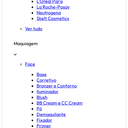
L'Oréal Paris
La Roche-Posay
Neutrogena
Skelt Cosmetics
Ver tudo
Maquiagem
Face
Base
Corretivo
Bronzer e Contorno
Iluminador
Blush
BB Cream e CC Cream
Pó
Demaquilante
Fixador
Primer