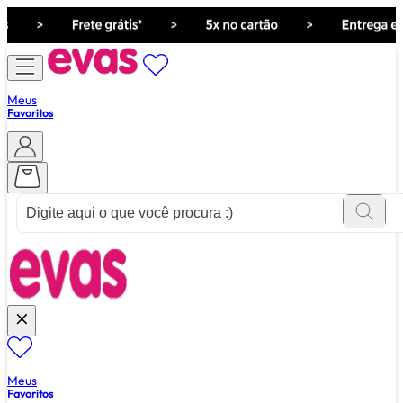
Meus
Favoritos
ver tudo de ""
Meus
Favoritos