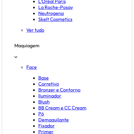
L'Oréal Paris
La Roche-Posay
Neutrogena
Skelt Cosmetics
Ver tudo
Maquiagem
Face
Base
Corretivo
Bronzer e Contorno
Iluminador
Blush
BB Cream e CC Cream
Pó
Demaquilante
Fixador
Primer