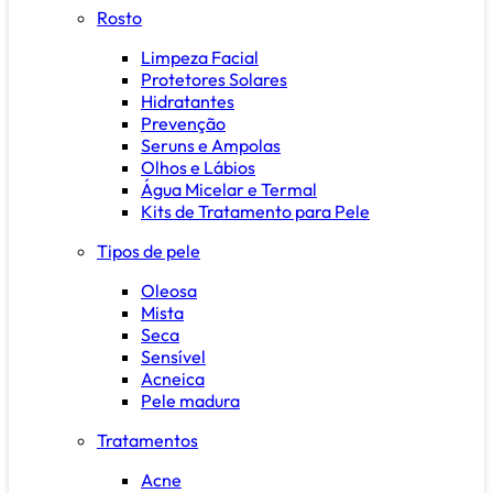
Rosto
Limpeza Facial
Protetores Solares
Hidratantes
Prevenção
Seruns e Ampolas
Olhos e Lábios
Água Micelar e Termal
Kits de Tratamento para Pele
Tipos de pele
Oleosa
Mista
Seca
Sensível
Acneica
Pele madura
Tratamentos
Acne