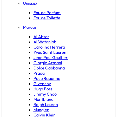
Unissex
Eau de Parfum
Eau de Toilette
Marcas
Al Absar
Al Wataniah
Carolina Herrera
Yves Saint Laurent
Jean Paul Gaultier
Giorgio Armani
Dolce Gabbanna
Prada
Paco Rabanne
Givenchy
Hugo Boss
Jimmy Choo
Montblanc
Ralph Lauren
Mungler
Calvin Klein