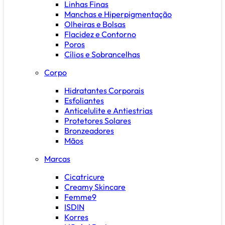
Linhas Finas
Manchas e Hiperpigmentação
Olheiras e Bolsas
Flacidez e Contorno
Poros
Cílios e Sobrancelhas
Corpo
Hidratantes Corporais
Esfoliantes
Anticelulite e Antiestrias
Protetores Solares
Bronzeadores
Mãos
Marcas
Cicatricure
Creamy Skincare
Femme9
ISDIN
Korres