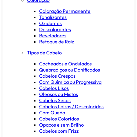
Coloração Permanente
Tonalizantes
Oxidantes
Descolorantes
Reveladores
Retoque de Raiz
Tipos de Cabelo
Cacheados e Ondulados
Quebradiços ou Danificados
Cabelos Crespos
Com Química ou Progressiva
Cabelos Lisos
Oleosos ou Mistos
Cabelos Secos
Cabelos Loiros / Descoloridos
Com Queda
Cabelos Coloridos
Opacos e sem Brilho
Cabelos com Frizz