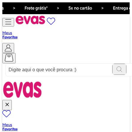
Meus
Favoritos
ver tudo de ""
Meus
Favoritos